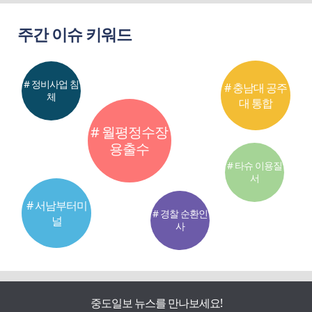
주간 이슈 키워드
# 정비사업 침
# 충남대 공주
체
대 통합
# 월평정수장
용출수
# 타슈 이용질
서
# 서남부터미
# 경찰 순환인
널
사
중도일보 뉴스를 만나보세요!