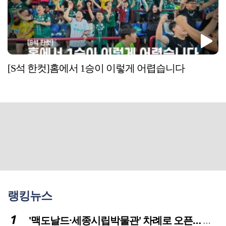
[S석 한컷]홈에서 1승이 이렇게 어렵습니다
랭킹뉴스
'맥도날드·세종시립박물관' 차례로 오픈… 고운동 정주여건 좋아진다