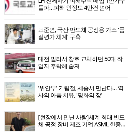
LH 전세사기 피해주택 매입 1만가구
돌파…피해 인정도 4만건 넘어
표준연, 국산 반도체 공정용 가스 '품
질평가 체계' 구축
대전 빌라서 창호 교체하던 50대 작
업자 추락해 숨져
'위안부' 기림절, 세종서 만난다… 역
사의 아픔 치유, '평화의 장'
[현장에서 만난 사람]세계 최대 반도
체 공정 장비 제조 기업 ASML 한종호
매니저