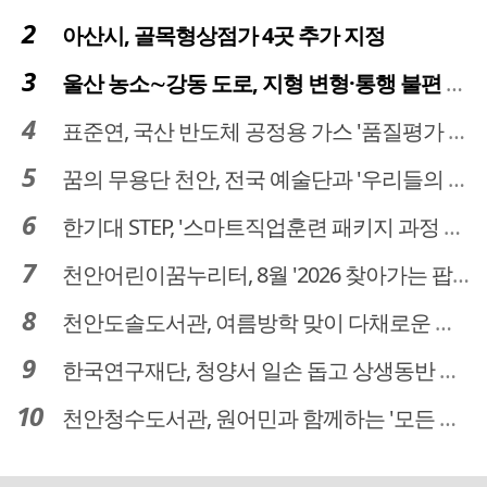
아산시, 골목형상점가 4곳 추가 지정
울산 농소∼강동 도로, 지형 변형·통행 불편 해법 찾는다
표준연, 국산 반도체 공정용 가스 '품질평가 체계' 구축
꿈의 무용단 천안, 전국 예술단과 '우리들의 하모니' 선보여
한기대 STEP, '스마트직업훈련 패키지 과정 3기' 모집
천안어린이꿈누리터, 8월 '2026 찾아가는 팝업놀이터' 운영
천안도솔도서관, 여름방학 맞이 다채로운 독서문화 프로그램 운영
한국연구재단, 청양서 일손 돕고 상생동반 친구맺기 봉사활동
천안청수도서관, 원어민과 함께하는 '모든 영어 모든 독서' 운영