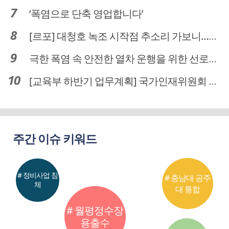
‘폭염으로 단축 영업합니다’
[르포] 대청호 녹조 시작점 추소리 가보니…걷어내도 짙은 초록빛
극한 폭염 속 안전한 열차 운행을 위한 선로관리
[교육부 하반기 업무계획] 국가인재위원회 신설… 거점국립대 3곳 성장엔진·AI 분야 패키지 지원
주간 이슈 키워드
# 정비사업 침
# 충남대 공주
체
대 통합
# 월평정수장
용출수