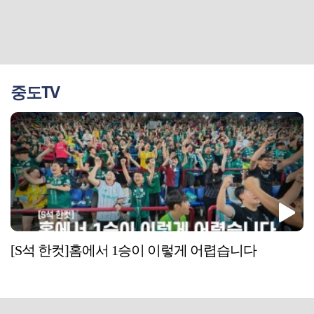
중도TV
[S석 한컷]홈에서 1승이 이렇게 어렵습니다