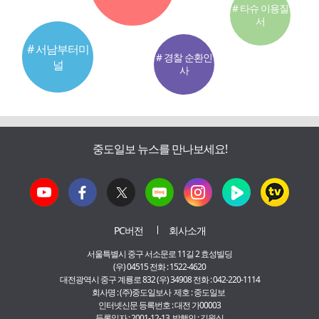
# 타슈 이용질
서
# 서남부터미
# 경찰 순환인
널
사
중도일보 뉴스를 만나보세요!
PC버전
회사소개
서울특별시 중구 서소문로 11길 2 효성빌딩
(우) 04515 전화 : 1522-4620
대전광역시 중구 계룡로 832 (우) 34908 전화 : 042-220-1114
회사명 : (주)중도일보사 제호 : 중도일보
인터넷신문 등록번호 : 대전 가00003
등록일자 : 2001-12-13 발행인 : 김원식