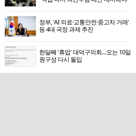
정부, 'AI 의료·교통안전·중고차 거래'
등 4대 국정 과제 추진
한달째 '휴업' 대덕구의회…오는 10일
원구성 다시 돌입