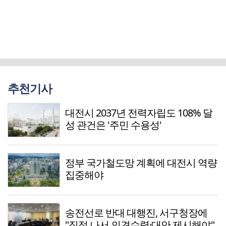
추천기사
대전시 2037년 전력자립도 108% 달
성 관건은 '주민 수용성'
정부 국가철도망 계획에 대전시 역량
집중해야
송전선로 반대 대행진, 서구청장에
"직접 나서 의견수렴·대안 제시해야"