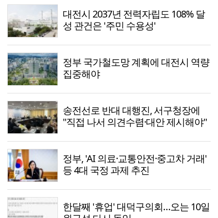
대전시 2037년 전력자립도 108% 달
성 관건은 '주민 수용성'
정부 국가철도망 계획에 대전시 역량
집중해야
송전선로 반대 대행진, 서구청장에
"직접 나서 의견수렴·대안 제시해야"
정부, 'AI 의료·교통안전·중고차 거래'
등 4대 국정 과제 추진
한달째 '휴업' 대덕구의회…오는 10일