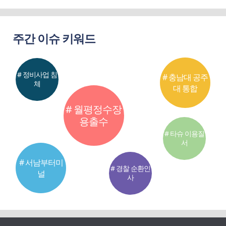
주간 이슈 키워드
# 정비사업 침
# 충남대 공주
체
대 통합
# 월평정수장
용출수
# 타슈 이용질
서
# 서남부터미
# 경찰 순환인
널
사