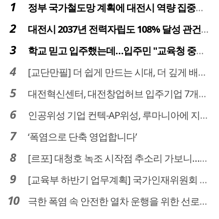
정부 국가철도망 계획에 대전시 역량 집중해야
대전시 2037년 전력자립도 108% 달성 관건은 '주민 수용성'
학교 믿고 입주했는데…입주민 "교육청 중재 나서라"
[교단만필] 더 쉽게 만드는 시대, 더 깊게 배우는 교육
대전혁신센터, 대전창업허브 입주기업 7개사 모집
인공위성 기업 컨텍-AP위성, 루마니아에 지상국 시스템 전수
‘폭염으로 단축 영업합니다’
[르포] 대청호 녹조 시작점 추소리 가보니…걷어내도 짙은 초록빛
[교육부 하반기 업무계획] 국가인재위원회 신설… 거점국립대 3곳 성장엔진·AI 분야 패키지 지원
극한 폭염 속 안전한 열차 운행을 위한 선로관리