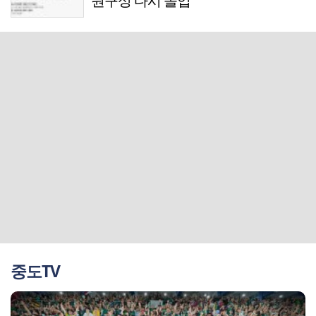
원구성 다시 돌입
중도TV