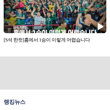
[S석 한컷]홈에서 1승이 이렇게 어렵습니다
랭킹뉴스