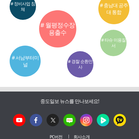
# 정비사업 침
# 충남대 공주
체
대 통합
# 월평정수장
용출수
# 타슈 이용질
서
# 서남부터미
# 경찰 순환인
널
사
중도일보 뉴스를 만나보세요!
PC버전
회사소개