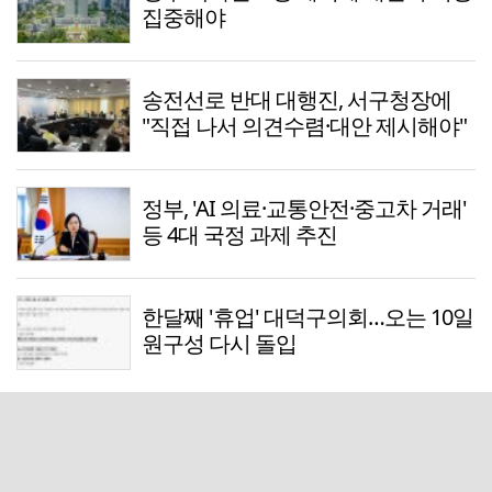
집중해야
송전선로 반대 대행진, 서구청장에
"직접 나서 의견수렴·대안 제시해야"
정부, 'AI 의료·교통안전·중고차 거래'
등 4대 국정 과제 추진
한달째 '휴업' 대덕구의회…오는 10일
원구성 다시 돌입