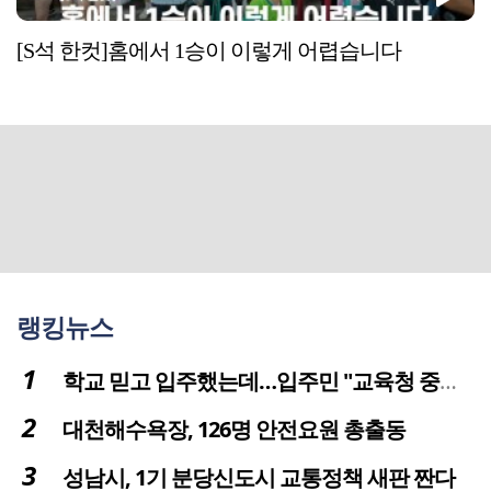
[S석 한컷]홈에서 1승이 이렇게 어렵습니다
랭킹뉴스
학교 믿고 입주했는데…입주민 "교육청 중재 나서라"
대천해수욕장, 126명 안전요원 총출동
성남시, 1기 분당신도시 교통정책 새판 짠다