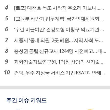
[르포] 대청호 녹조 시작점 추소리 가보니…걷어내도 짙은 초록빛
[교육부 하반기 업무계획] 국가인재위원회 신설… 거점국립대 3곳 성장엔진·AI 분야 패키지 지원
'우린 비급여만' 건강보험 미청구 의료기관 대전 65곳 충남 31곳
세종시 '동네 의원' 2곳 폐원… 지역 사회 도마 위
충청권 공립 신규교사 1244명 사전예고… 대전 초등 34명서 4명으로
과학기술정보연구원, 1억원 상당의 신기술 기업 이전 완료
컨텍, 우주 지상국 서비스 기업 KSAT과 안테나 6기 계약 체결
주간 이슈 키워드