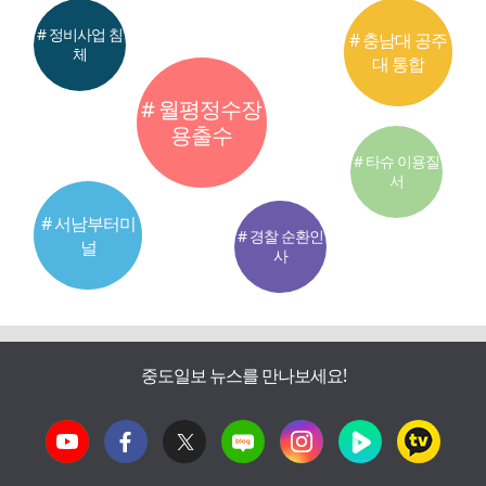
# 정비사업 침
# 충남대 공주
체
대 통합
# 월평정수장
용출수
# 타슈 이용질
서
# 서남부터미
# 경찰 순환인
널
사
중도일보 뉴스를 만나보세요!