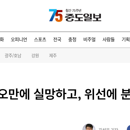
화
오피니언
스포츠
전국
충청
비주얼
사람들
기획
광주/호남
강원
제주
 오만에 실망하고, 위선에 