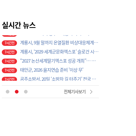
광석면, 학교·마을 손잡고 아동·청소년 물놀이 축제 성료
6시간전
계룡시, 성과관리 개편으로 행정 혁신 가속화
6시간전
K-크로스오버의 정수…계룡서 하이브리드 국악 ‘누모리쇼’
실시간 뉴스
7시간전
계룡시, 9월 말까지 온열질환 비상대응체계 총력 가동
7시간전
계룡시, ‘2029 세계군문화엑스포’ 슬로건 시민 공모전 개최
7시간전
“2027 논산세계딸기엑스포 성공 개최”… 지역 단체·기업 응원 열기 ‘후끈’
7시간전
태안군, 2026 을지연습 준비 '이상 무'
7시간전
공주소방서, 20일 ‘소방차 길 터주기’ 전국 긴급출동 훈련
7시간전
국립공주대, 현장 맞춤형 3D CAD 금형 설계 직무역량 강화 과정 성료
7시간전
[현장에서 만난 사람]세계 최대 반도체 공정 장비 제조 기업 ASML 한종호 매니저
3시간전
전체기사보기
대전교육청 교육국장에 명달호… 9월 1일자 181명 인사
4시간전
태안군, 다문화가정 자녀 진로·진학 특강 개최
5시간전
태안군, 지역사회보장협의체 제2차 대표협의체 회의 개최
5시간전
‘2027 논산세계딸기산업엑스포’, 보령머드축제서 전격 홍보
6시간전