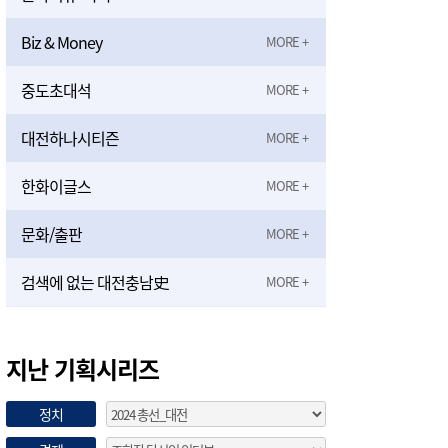
Biz & Money
중도초대석
대전하나시티즌
한화이글스
문화/출판
검색에 없는 대전충남史
지난 기획시리즈
정치