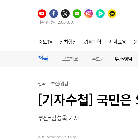
최종 편집일 : 2026-08-07
중도TV
정치행정
경제과학
사회교육
문
전국
보도자료
수도권
부산/영남
전국
부산/영남
[기자수첩] 국민은
부산=김성욱 기자