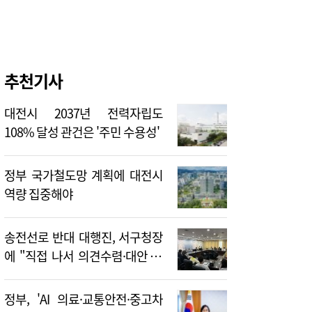
추천기사
대전시 2037년 전력자립도
108% 달성 관건은 '주민 수용성'
정부 국가철도망 계획에 대전시
역량 집중해야
송전선로 반대 대행진, 서구청장
에 "직접 나서 의견수렴·대안 제
시해야"
정부, 'AI 의료·교통안전·중고차