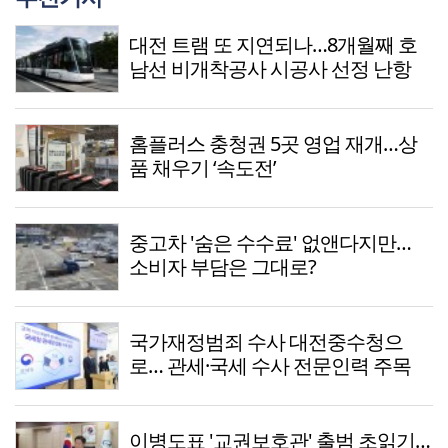
대전 트램 또 지연되나…8개월째 호
남선 비개착공사 시공사 선정 난항
홈플러스 충청권 5곳 영업 재개…상
품 채우기 ‘속도전’
중고차 '숨은 수수료' 없앤다지만…
소비자 부담은 그대로?
국가재정범죄 수사 대전중수청으
로… 관세·국세 수사 전문인력 주목
이병도표 '교권보호관' 출범 초읽기…