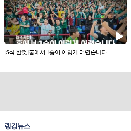
[S석 한컷]홈에서 1승이 이렇게 어렵습니다
랭킹뉴스