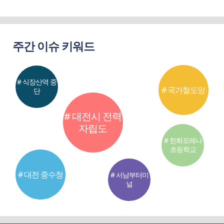
주간 이슈 키워드
# 식장산역 중
# 국가철도망
단
# 대전시 전력
자립도
# 한화포레나
초등학교
# 대전 중수청
# 서남부터미
널