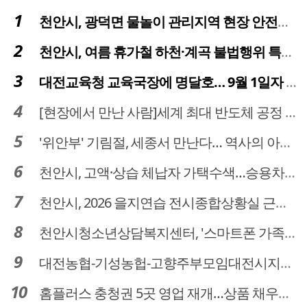
천안시, 광덕면 물놀이 관리지역 현장 안전점검 실시
천안시, 여름 휴가철 하천·계곡 불법행위 특별단속
대전교육청 교육국장에 명달호… 9월 1일자 181명 인사
[현장에서 만난 사람]세계 최대 반도체 공정 장비 제조 기업 ASML 한종호 매니저
'위안부' 기림절, 세종서 만난다… 역사의 아픔 치유, '평화의 장'
천안시, 고액·상습 체납자 가택수색…승용차 압류·공매 착수
천안시, 2026 을지연습 전시종합상황실 근무자 사전교육
천안시청소년상담복지센터, '스마트폰 가족치유캠프' 운영
대전농협-기성농헙-고향주부모임대전시지회, 이심점심 중식지원 봉사활동
홈플러스 충청권 5곳 영업 재개…상품 채우기 ‘속도전’