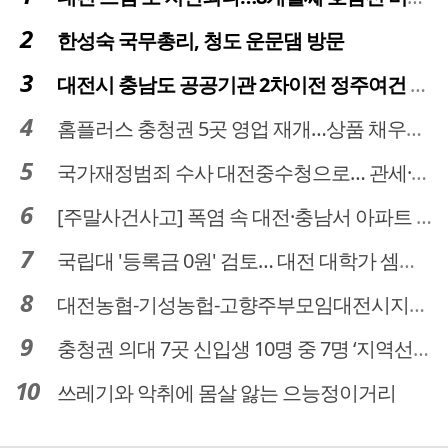
한성숙 국무총리, 청도 운문댐 방문
대전시 충남도 공공기관 2차이전 정주여건 확보 시급
홈플러스 충청권 5곳 영업 재개…상품 채우기 ‘속도전’
국가재정범죄 수사 대전중수청으로… 관세·국세 수사 전문인력 주목
[주말사건사고] 폭염 속 대전·충남서 아파트 화재·정전 잇따라…주민 대피·불편
국립대 '등록금 0원' 검토… 대전 대학가 셈법 복잡
대전농협-기성농헙-고향주부모임대전시지회, 이심점심 중식지원 봉사활동
충청권 의대 7곳 신입생 10명 중 7명 ‘지역선발’… 대전도 69.7%
쓰레기와 악취에 몸살 앓는 으능정이거리