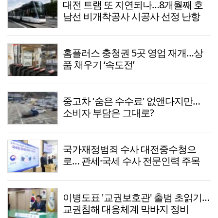
대전 트램 또 지연되나…8개월째 호
남선 비개착공사 시공사 선정 난항
홈플러스 충청권 5곳 영업 재개…상
품 채우기 ‘속도전’
중고차 '숨은 수수료' 없앤다지만…
소비자 부담은 그대로?
국가재정범죄 수사 대전중수청으
로… 관세·국세 수사 전문인력 주목
이병도표 '교권보호관' 출범 초읽기…
교권침해 대응체계 막바지 정비