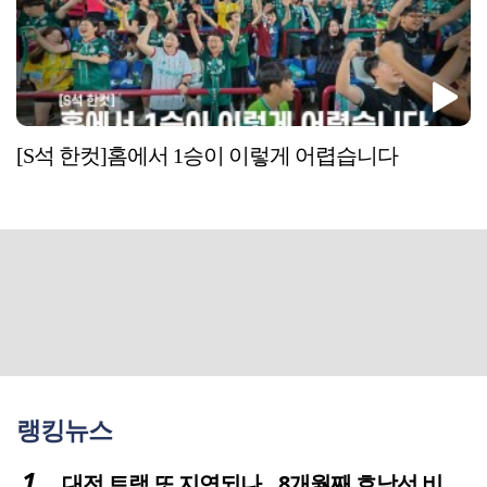
[S석 한컷]홈에서 1승이 이렇게 어렵습니다
랭킹뉴스
대전 트램 또 지연되나…8개월째 호남선 비개착공사 시공사 선정 난항