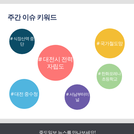
주간 이슈 키워드
# 식장산역 중
# 국가철도망
단
# 대전시 전력
자립도
# 한화포레나
초등학교
# 대전 중수청
# 서남부터미
널
중도일보 뉴스를 만나보세요!