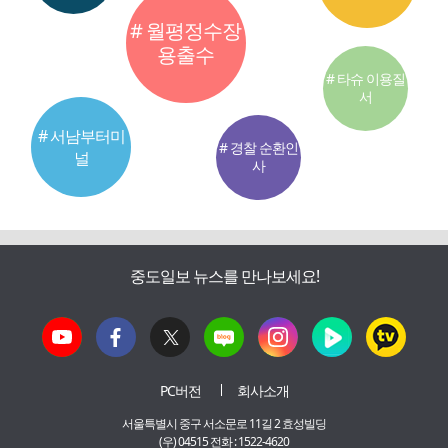
# 월평정수장
용출수
# 타슈 이용질
서
# 서남부터미
# 경찰 순환인
널
사
중도일보 뉴스를 만나보세요!
PC버전
회사소개
서울특별시 중구 서소문로 11길 2 효성빌딩
(우) 04515 전화 : 1522-4620