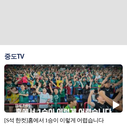
중도TV
[S석 한컷]홈에서 1승이 이렇게 어렵습니다