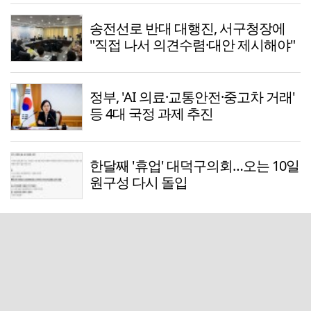
송전선로 반대 대행진, 서구청장에
"직접 나서 의견수렴·대안 제시해야"
정부, 'AI 의료·교통안전·중고차 거래'
등 4대 국정 과제 추진
한달째 '휴업' 대덕구의회…오는 10일
원구성 다시 돌입