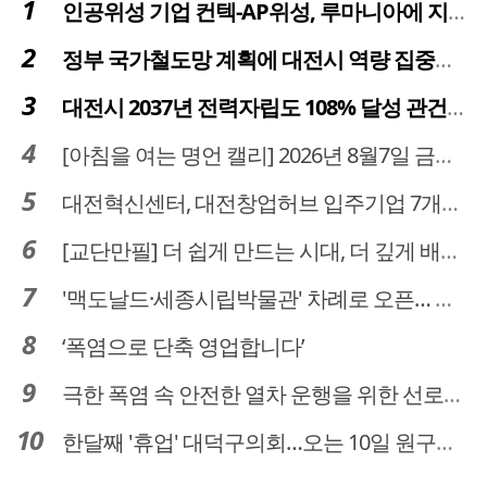
인공위성 기업 컨텍-AP위성, 루마니아에 지상국 시스템 전수
정부 국가철도망 계획에 대전시 역량 집중해야
대전시 2037년 전력자립도 108% 달성 관건은 '주민 수용성'
[아침을 여는 명언 캘리] 2026년 8월7일 금요일
대전혁신센터, 대전창업허브 입주기업 7개사 모집
[교단만필] 더 쉽게 만드는 시대, 더 깊게 배우는 교육
'맥도날드·세종시립박물관' 차례로 오픈… 고운동 정주여건 좋아진다
‘폭염으로 단축 영업합니다’
극한 폭염 속 안전한 열차 운행을 위한 선로관리
한달째 '휴업' 대덕구의회…오는 10일 원구성 다시 돌입