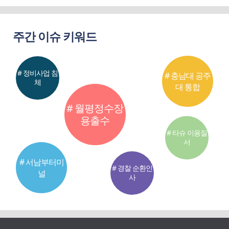
주간 이슈 키워드
# 정비사업 침
# 충남대 공주
체
대 통합
# 월평정수장
용출수
# 타슈 이용질
서
# 서남부터미
# 경찰 순환인
널
사