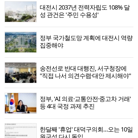
대전시 2037년 전력자립도 108% 달
성 관건은 '주민 수용성'
정부 국가철도망 계획에 대전시 역량
집중해야
송전선로 반대 대행진, 서구청장에
"직접 나서 의견수렴·대안 제시해야"
정부, 'AI 의료·교통안전·중고차 거래'
등 4대 국정 과제 추진
한달째 '휴업' 대덕구의회…오는 10일
원구성 다시 돌입