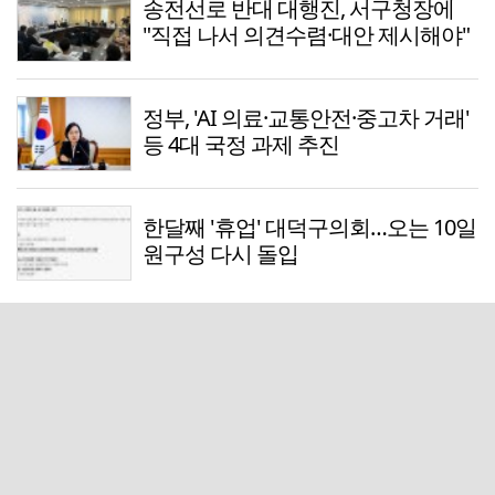
송전선로 반대 대행진, 서구청장에
"직접 나서 의견수렴·대안 제시해야"
정부, 'AI 의료·교통안전·중고차 거래'
등 4대 국정 과제 추진
한달째 '휴업' 대덕구의회…오는 10일
원구성 다시 돌입