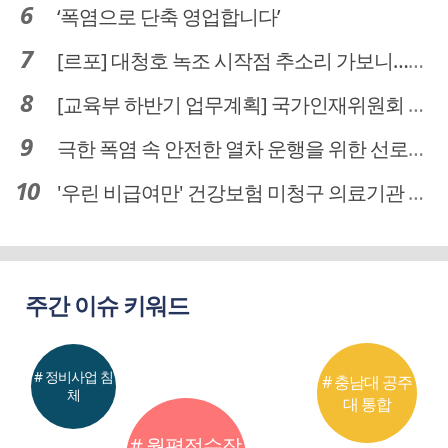
‘폭염으로 단축 영업합니다’
[르포] 대청호 녹조 시작점 추소리 가보니…걷어내도 짙은 초록빛
[교육부 하반기 업무계획] 국가인재위원회 신설… 거점국립대 3곳 성장엔진·AI 분야 패키지 지원
극한 폭염 속 안전한 열차 운행을 위한 선로관리
'우린 비급여만' 건강보험 미청구 의료기관 대전 65곳 충남 31곳
주간 이슈 키워드
# 정비사업 침
# 충남대 공주
체
대 통합
# 월평정수장