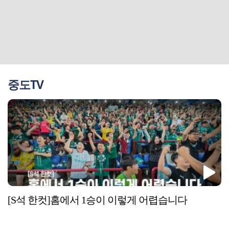
중도TV
[S석 한컷]홈에서 1승이 이렇게 어렵습니다