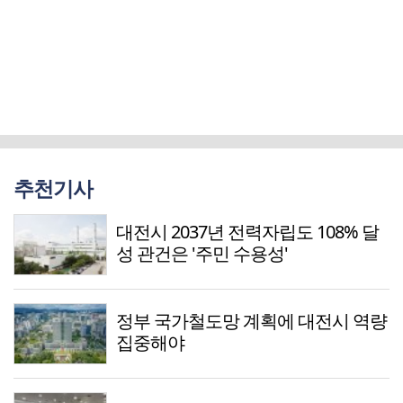
추천기사
대전시 2037년 전력자립도 108% 달
성 관건은 '주민 수용성'
정부 국가철도망 계획에 대전시 역량
집중해야