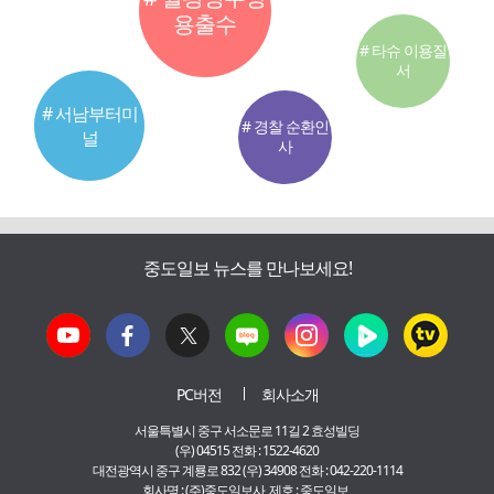
용출수
# 타슈 이용질
서
# 서남부터미
# 경찰 순환인
널
사
중도일보 뉴스를 만나보세요!
PC버전
회사소개
서울특별시 중구 서소문로 11길 2 효성빌딩
(우) 04515 전화 : 1522-4620
대전광역시 중구 계룡로 832 (우) 34908 전화 : 042-220-1114
회사명 : (주)중도일보사 제호 : 중도일보