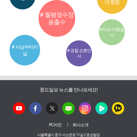
대 통합
# 월평정수장
용출수
# 타슈 이용질
서
# 서남부터미
# 경찰 순환인
널
사
중도일보 뉴스를 만나보세요!
PC버전
회사소개
서울특별시 중구 서소문로 11길 2 효성빌딩