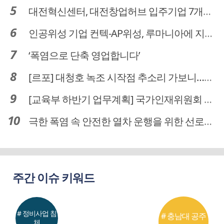
대전혁신센터, 대전창업허브 입주기업 7개사 모집
인공위성 기업 컨텍-AP위성, 루마니아에 지상국 시스템 전수
‘폭염으로 단축 영업합니다’
[르포] 대청호 녹조 시작점 추소리 가보니…걷어내도 짙은 초록빛
[교육부 하반기 업무계획] 국가인재위원회 신설… 거점국립대 3곳 성장엔진·AI 분야 패키지 지원
극한 폭염 속 안전한 열차 운행을 위한 선로관리
주간 이슈 키워드
# 정비사업 침
# 충남대 공주
체