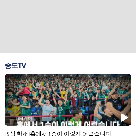
중도TV
[S석 한컷]홈에서 1승이 이렇게 어렵습니다