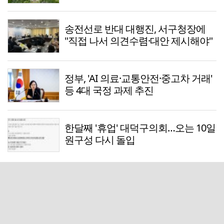
송전선로 반대 대행진, 서구청장에
"직접 나서 의견수렴·대안 제시해야"
정부, 'AI 의료·교통안전·중고차 거래'
등 4대 국정 과제 추진
한달째 '휴업' 대덕구의회…오는 10일
원구성 다시 돌입