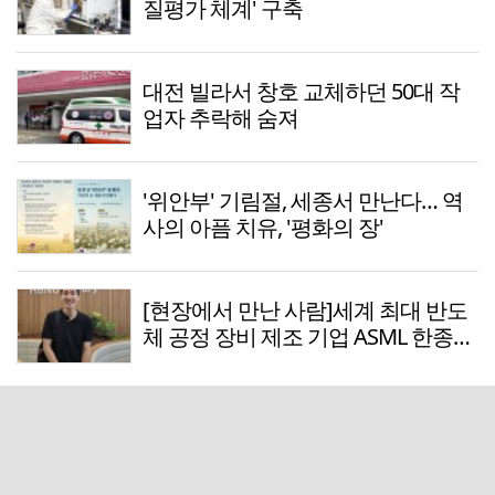
질평가 체계' 구축
대전 빌라서 창호 교체하던 50대 작
업자 추락해 숨져
'위안부' 기림절, 세종서 만난다… 역
사의 아픔 치유, '평화의 장'
[현장에서 만난 사람]세계 최대 반도
체 공정 장비 제조 기업 ASML 한종호
매니저