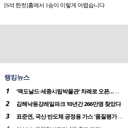
[S석 한컷]홈에서 1승이 이렇게 어렵습니다
랭킹뉴스
'맥도날드·세종시립박물관' 차례로 오픈… 고운동 정주여건 좋아진다
김해낙동강레일파크 10년간 266만명 찾았다
표준연, 국산 반도체 공정용 가스 '품질평가 체계' 구축