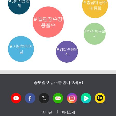
# 정비사업 침
# 충남대 공주
체
대 통합
# 월평정수장
용출수
# 타슈 이용질
서
# 서남부터미
# 경찰 순환인
널
사
중도일보 뉴스를 만나보세요!
PC버전
회사소개