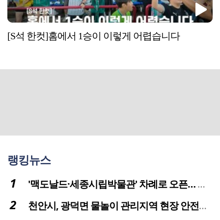
[S석 한컷]홈에서 1승이 이렇게 어렵습니다
랭킹뉴스
'맥도날드·세종시립박물관' 차례로 오픈… 고운동 정주여건 좋아진다
천안시, 광덕면 물놀이 관리지역 현장 안전점검 실시