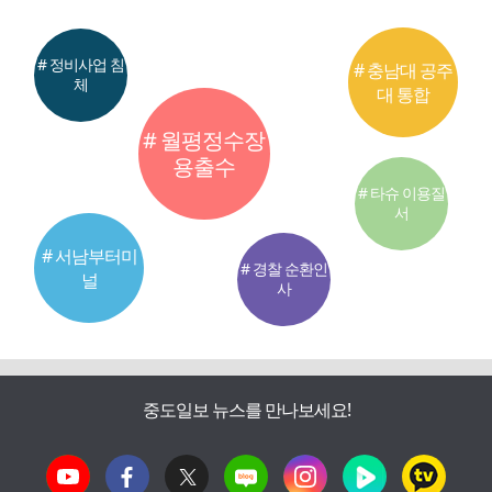
# 정비사업 침
# 충남대 공주
체
대 통합
# 월평정수장
용출수
# 타슈 이용질
서
# 서남부터미
# 경찰 순환인
널
사
중도일보 뉴스를 만나보세요!