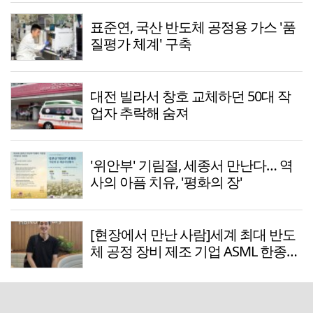
표준연, 국산 반도체 공정용 가스 '품
질평가 체계' 구축
대전 빌라서 창호 교체하던 50대 작
업자 추락해 숨져
'위안부' 기림절, 세종서 만난다… 역
사의 아픔 치유, '평화의 장'
[현장에서 만난 사람]세계 최대 반도
체 공정 장비 제조 기업 ASML 한종호
매니저