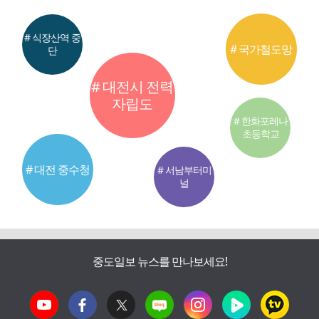
# 식장산역 중
# 국가철도망
단
# 대전시 전력
자립도
# 한화포레나
초등학교
# 대전 중수청
# 서남부터미
널
중도일보 뉴스를 만나보세요!