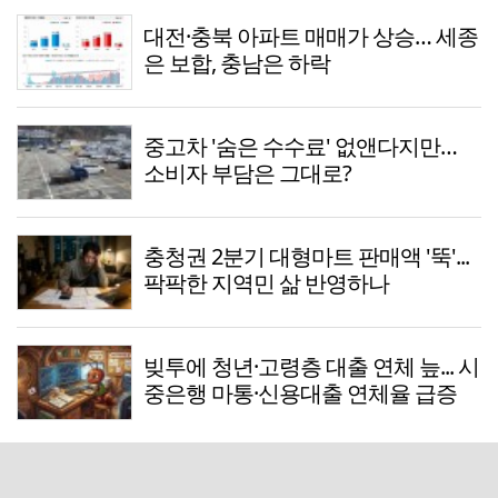
대전·충북 아파트 매매가 상승… 세종
은 보합, 충남은 하락
중고차 '숨은 수수료' 없앤다지만…
소비자 부담은 그대로?
충청권 2분기 대형마트 판매액 '뚝'...
팍팍한 지역민 삶 반영하나
빚투에 청년·고령층 대출 연체 늪... 시
중은행 마통·신용대출 연체율 급증