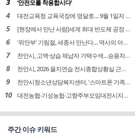
‘안전모를 착용합시다’
대전교육청 교육국장에 명달호… 9월 1일자 181명 인사
[현장에서 만난 사람]세계 최대 반도체 공정 장비 제조 기업 ASML 한종호 매니저
'위안부' 기림절, 세종서 만난다… 역사의 아픔 치유, '평화의 장'
천안시, 고액·상습 체납자 가택수색…승용차 압류·공매 착수
천안시, 2026 을지연습 전시종합상황실 근무자 사전교육
천안시청소년상담복지센터, '스마트폰 가족치유캠프' 운영
대전농협-기성농헙-고향주부모임대전시지회, 이심점심 중식지원 봉사활동
주간 이슈 키워드