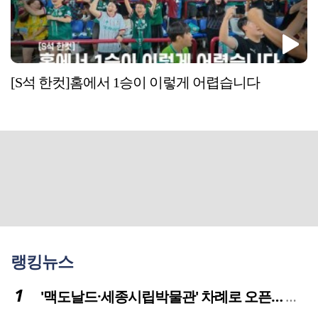
[S석 한컷]홈에서 1승이 이렇게 어렵습니다
랭킹뉴스
'맥도날드·세종시립박물관' 차례로 오픈… 고운동 정주여건 좋아진다