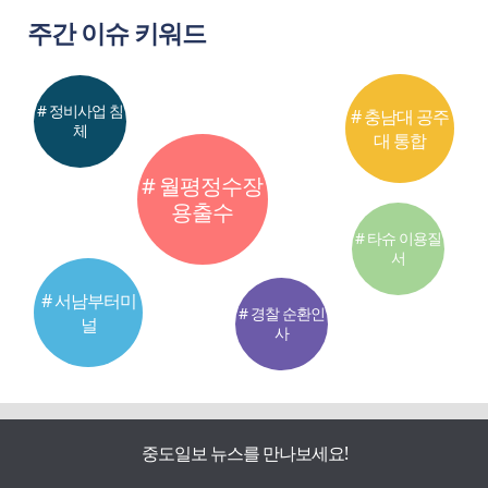
주간 이슈 키워드
# 정비사업 침
# 충남대 공주
체
대 통합
# 월평정수장
용출수
# 타슈 이용질
서
# 서남부터미
# 경찰 순환인
널
사
중도일보 뉴스를 만나보세요!