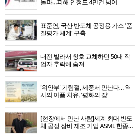
돌파…피해 인정도 4만건 넘어
표준연, 국산 반도체 공정용 가스 '품
질평가 체계' 구축
대전 빌라서 창호 교체하던 50대 작
업자 추락해 숨져
'위안부' 기림절, 세종서 만난다… 역
사의 아픔 치유, '평화의 장'
[현장에서 만난 사람]세계 최대 반도
체 공정 장비 제조 기업 ASML 한종호
매니저