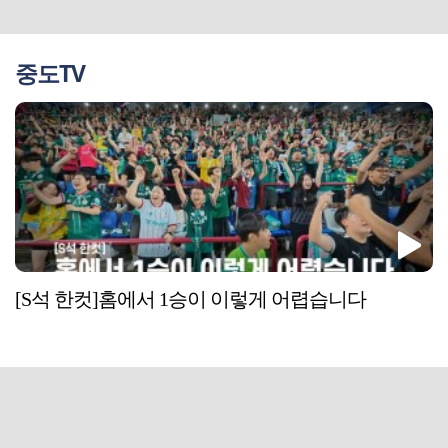
중도TV
[S석 한컷]홈에서 1승이 이렇게 어렵습니다