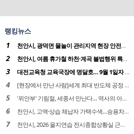
랭킹뉴스
천안시, 광덕면 물놀이 관리지역 현장 안전점검 실시
천안시, 여름 휴가철 하천·계곡 불법행위 특별단속
대전교육청 교육국장에 명달호… 9월 1일자 181명 인사
[현장에서 만난 사람]세계 최대 반도체 공정 장비 제조 기업 ASML 한종호 매니저
'위안부' 기림절, 세종서 만난다… 역사의 아픔 치유, '평화의 장'
천안시, 고액·상습 체납자 가택수색…승용차 압류·공매 착수
천안시, 2026 을지연습 전시종합상황실 근무자 사전교육