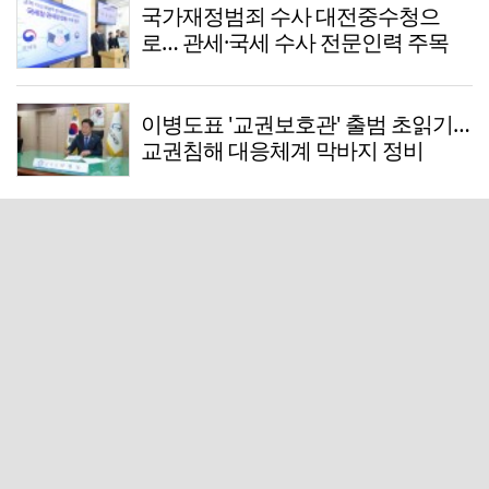
국가재정범죄 수사 대전중수청으
로… 관세·국세 수사 전문인력 주목
이병도표 '교권보호관' 출범 초읽기…
교권침해 대응체계 막바지 정비