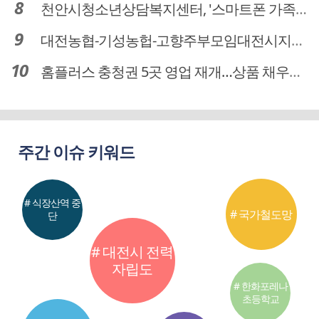
천안시청소년상담복지센터, '스마트폰 가족치유캠프' 운영
대전농협-기성농헙-고향주부모임대전시지회, 이심점심 중식지원 봉사활동
홈플러스 충청권 5곳 영업 재개…상품 채우기 ‘속도전’
주간 이슈 키워드
# 식장산역 중
# 국가철도망
단
# 대전시 전력
자립도
# 한화포레나
초등학교