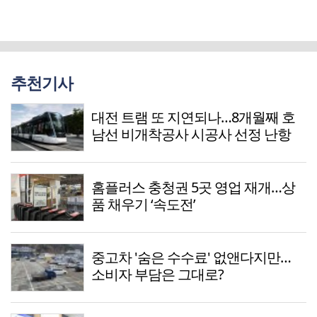
추천기사
대전 트램 또 지연되나…8개월째 호
남선 비개착공사 시공사 선정 난항
홈플러스 충청권 5곳 영업 재개…상
품 채우기 ‘속도전’
중고차 '숨은 수수료' 없앤다지만…
소비자 부담은 그대로?