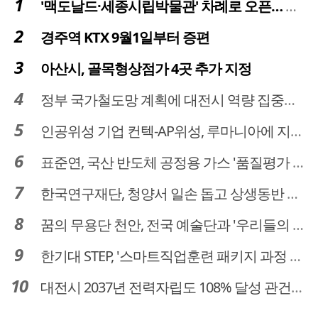
'맥도날드·세종시립박물관' 차례로 오픈… 고운동 정주여건 좋아진다
경주역 KTX 9월1일부터 증편
아산시, 골목형상점가 4곳 추가 지정
정부 국가철도망 계획에 대전시 역량 집중해야
인공위성 기업 컨텍-AP위성, 루마니아에 지상국 시스템 전수
표준연, 국산 반도체 공정용 가스 '품질평가 체계' 구축
한국연구재단, 청양서 일손 돕고 상생동반 친구맺기 봉사활동
꿈의 무용단 천안, 전국 예술단과 '우리들의 하모니' 선보여
한기대 STEP, '스마트직업훈련 패키지 과정 3기' 모집
대전시 2037년 전력자립도 108% 달성 관건은 '주민 수용성'