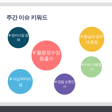
주간 이슈 키워드
# 정비사업 침
# 충남대 공주
체
대 통합
# 월평정수장
용출수
# 타슈 이용질
서
# 서남부터미
# 경찰 순환인
널
사