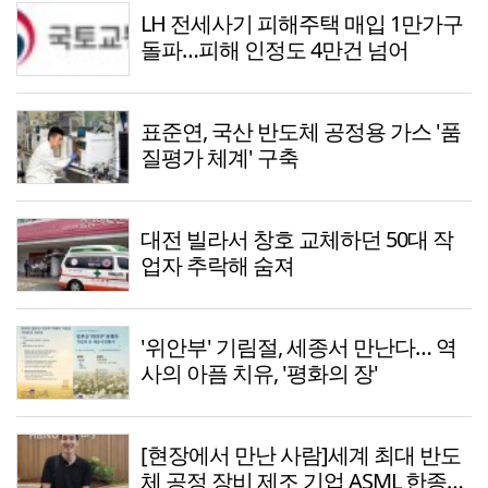
LH 전세사기 피해주택 매입 1만가구
돌파…피해 인정도 4만건 넘어
표준연, 국산 반도체 공정용 가스 '품
질평가 체계' 구축
대전 빌라서 창호 교체하던 50대 작
업자 추락해 숨져
'위안부' 기림절, 세종서 만난다… 역
사의 아픔 치유, '평화의 장'
[현장에서 만난 사람]세계 최대 반도
체 공정 장비 제조 기업 ASML 한종호