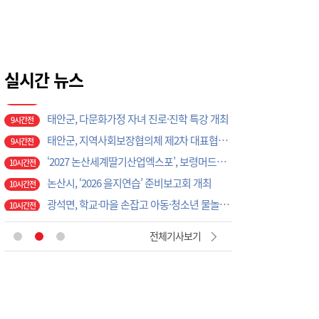
당진시, 고유가 피해지원금 8월 말까지 꼭 사용하세요
2시간전
중원대 RISE사업단'스마트 에듀테크 지·산·관·학 협력 워크숍
2시간전
예산교육지원청, 방학 돌봄 프로그램 마무리…체험·영어캠프로 교육 만족도 높여
2시간전
[현장에서 만난 사람]세계 최대 반도체 공정 장비 제조 기업 ASML 한종호 매니저
실시간 뉴스
7시간전
대전교육청 교육국장에 명달호… 9월 1일자 181명 인사
8시간전
태안군, 다문화가정 자녀 진로·진학 특강 개최
9시간전
태안군, 지역사회보장협의체 제2차 대표협의체 회의 개최
9시간전
‘2027 논산세계딸기산업엑스포’, 보령머드축제서 전격 홍보
10시간전
논산시, ‘2026 을지연습’ 준비보고회 개최
10시간전
광석면, 학교·마을 손잡고 아동·청소년 물놀이 축제 성료
10시간전
풍남레미콘 증평 전역 도로 살수 작업···지역과 상생
1시간전
전체기사보기
당진시, 고향사랑기부금으로 '초등학교 야구부 초청대회' 개최
1시간전
증평가족센터, 초등생 및 다문화가족 위한 프로그램 운영
1시간전
괴산군, 군민 온열질환 예방에 총력
1시간전
당진시, 중국 인촨서 세계 청소년과 우정 나눠
1시간전