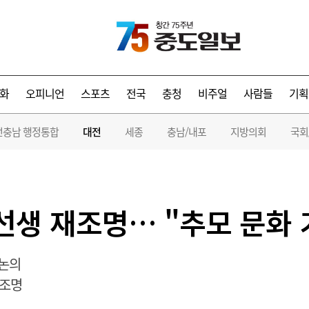
화
오피니언
스포츠
전국
충청
비주얼
사람들
기획
전충남 행정통합
대전
세종
충남/내포
지방의회
국회
 선생 재조명… "추모 문화
 논의
재조명