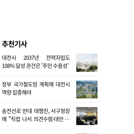
추천기사
대전시 2037년 전력자립도
108% 달성 관건은 '주민 수용성'
정부 국가철도망 계획에 대전시
역량 집중해야
송전선로 반대 대행진, 서구청장
에 "직접 나서 의견수렴·대안 제
시해야"