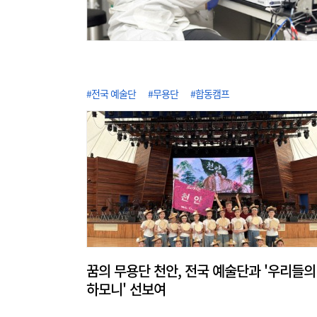
#전국 예술단
#무용단
#합동캠프
꿈의 무용단 천안, 전국 예술단과 '우리들의
하모니' 선보여