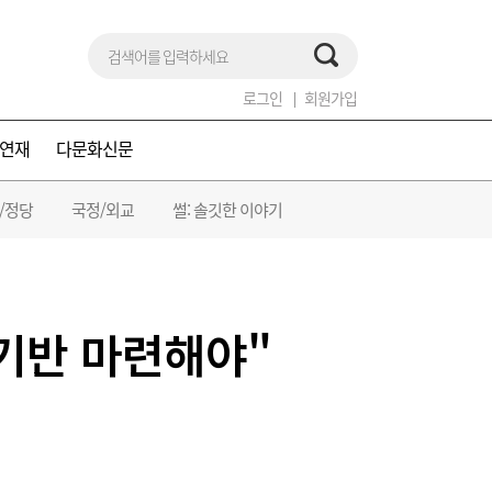
로그인
회원가입
연재
다문화신문
/정당
국정/외교
썰: 솔깃한 이야기
 기반 마련해야"