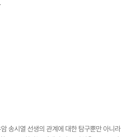
.
우암 송시열 선생의 관계에 대한 탐구뿐만 아니라