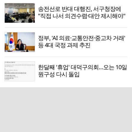
송전선로 반대 대행진, 서구청장에
"직접 나서 의견수렴·대안 제시해야"
정부, 'AI 의료·교통안전·중고차 거래'
등 4대 국정 과제 추진
한달째 '휴업' 대덕구의회…오는 10일
원구성 다시 돌입