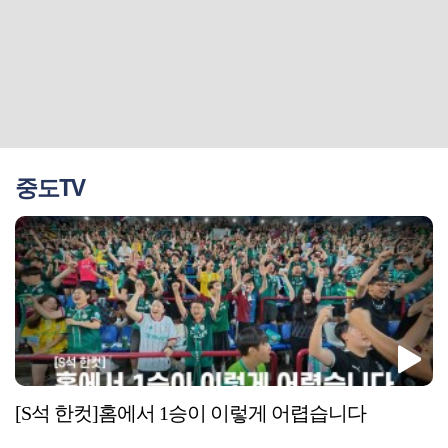
중도TV
[S석 한컷]홈에서 1승이 이렇게 어렵습니다