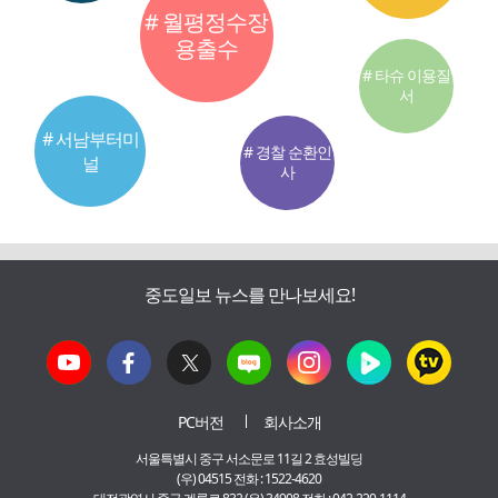
# 월평정수장
용출수
# 타슈 이용질
서
# 서남부터미
# 경찰 순환인
널
사
중도일보 뉴스를 만나보세요!
PC버전
회사소개
서울특별시 중구 서소문로 11길 2 효성빌딩
(우) 04515 전화 : 1522-4620