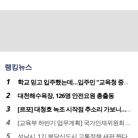
랭킹뉴스
학교 믿고 입주했는데…입주민 "교육청 중재 나서라"
대천해수욕장, 126명 안전요원 총출동
[르포] 대청호 녹조 시작점 추소리 가보니…걷어내도 짙은 초록빛
[교육부 하반기 업무계획] 국가인재위원회 신설… 거점국립대 3곳 성장엔진·AI 분야 패키지 지원
성남시, 1기 분당신도시 교통정책 새판 짠다