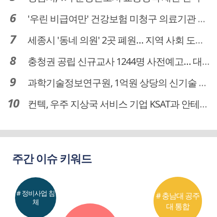
'우린 비급여만' 건강보험 미청구 의료기관 대전 65곳 충남 31곳
세종시 '동네 의원' 2곳 폐원… 지역 사회 도마 위
충청권 공립 신규교사 1244명 사전예고… 대전 초등 34명서 4명으로
과학기술정보연구원, 1억원 상당의 신기술 기업 이전 완료
컨텍, 우주 지상국 서비스 기업 KSAT과 안테나 6기 계약 체결
주간 이슈 키워드
# 정비사업 침
# 충남대 공주
체
대 통합