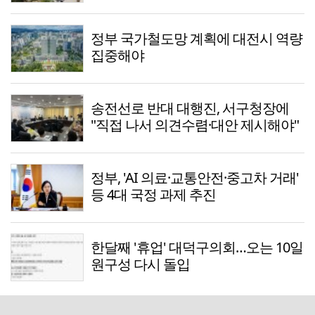
정부 국가철도망 계획에 대전시 역량
집중해야
송전선로 반대 대행진, 서구청장에
"직접 나서 의견수렴·대안 제시해야"
정부, 'AI 의료·교통안전·중고차 거래'
등 4대 국정 과제 추진
한달째 '휴업' 대덕구의회…오는 10일
원구성 다시 돌입