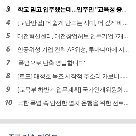
학교 믿고 입주했는데…입주민 "교육청 중재 나서라"
[교단만필] 더 쉽게 만드는 시대, 더 깊게 배우는 교육
대전혁신센터, 대전창업허브 입주기업 7개사 모집
인공위성 기업 컨텍-AP위성, 루마니아에 지상국 시스템 전수
‘폭염으로 단축 영업합니다’
[르포] 대청호 녹조 시작점 추소리 가보니…걷어내도 짙은 초록빛
[교육부 하반기 업무계획] 국가인재위원회 신설… 거점국립대 3곳 성장엔진·AI 분야 패키지 지원
극한 폭염 속 안전한 열차 운행을 위한 선로관리