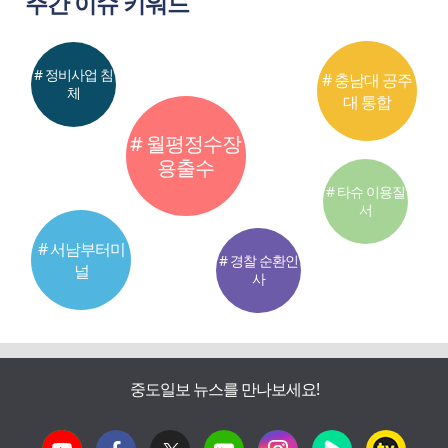
주간 이슈 키워드
# 정비사업 침
# 충남대 공주
체
대 통합
# 월평정수장
용출수
# 타슈 이용질
서
# 서남부터미
# 경찰 순환인
널
사
중도일보 뉴스를 만나보세요!