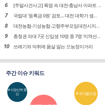
[주말사건사고] 폭염 속 대전·충남서 아파트 화재·정전 잇따라…주민 대피·불편
국립대 '등록금 0원' 검토… 대전 대학가 셈법 복잡
대전농협-기성농헙-고향주부모임대전시지회, 이심점심 중식지원 봉사활동
충청권 의대 7곳 신입생 10명 중 7명 ‘지역선발’… 대전도 69.7%
쓰레기와 악취에 몸살 앓는 으능정이거리
주간 이슈 키워드
# 식장산역 중
# 국가철도망
단