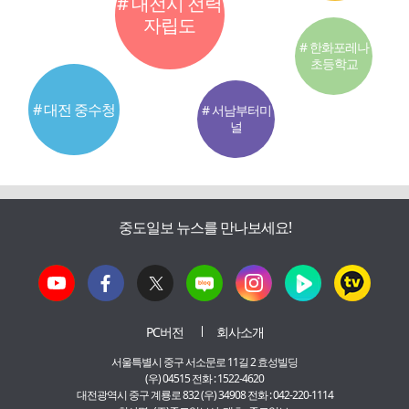
# 대전시 전력
자립도
# 한화포레나
초등학교
# 대전 중수청
# 서남부터미
널
중도일보 뉴스를 만나보세요!
PC버전
회사소개
서울특별시 중구 서소문로 11길 2 효성빌딩
(우) 04515 전화 : 1522-4620
대전광역시 중구 계룡로 832 (우) 34908 전화 : 042-220-1114