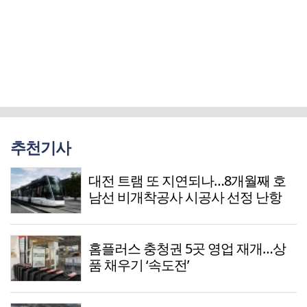
추천기사
대전 트램 또 지연되나…8개월째 호
남선 비개착공사 시공사 선정 난항
홈플러스 충청권 5곳 영업 재개…상
품 채우기 ‘속도전’