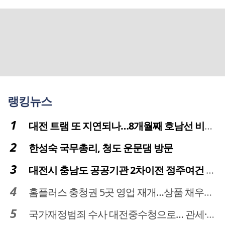
랭킹뉴스
대전 트램 또 지연되나…8개월째 호남선 비개착공사 시공사 선정 난항
한성숙 국무총리, 청도 운문댐 방문
대전시 충남도 공공기관 2차이전 정주여건 확보 시급
홈플러스 충청권 5곳 영업 재개…상품 채우기 ‘속도전’
국가재정범죄 수사 대전중수청으로… 관세·국세 수사 전문인력 주목