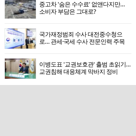
중고차 '숨은 수수료' 없앤다지만…
소비자 부담은 그대로?
국가재정범죄 수사 대전중수청으
로… 관세·국세 수사 전문인력 주목
이병도표 '교권보호관' 출범 초읽기…
교권침해 대응체계 막바지 정비