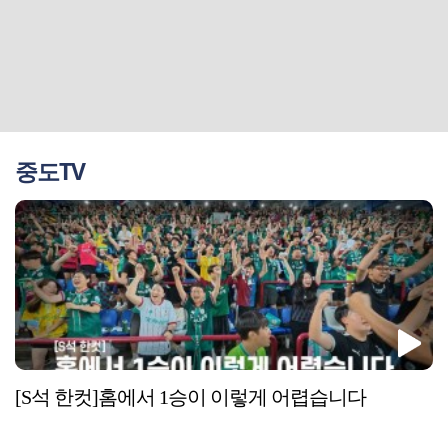
중도TV
[S석 한컷]홈에서 1승이 이렇게 어렵습니다