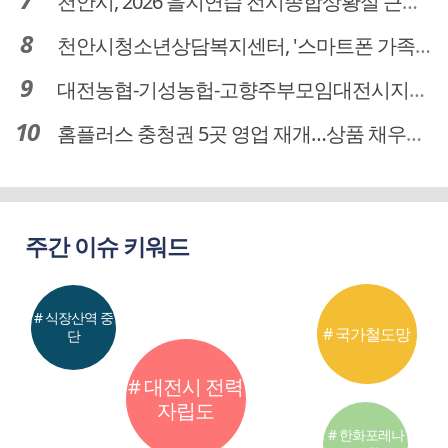
천안시, 2026 을지연습 전시종합상황실 근무자 사전교육
천안시청소년상담복지센터, '스마트폰 가족치유캠프' 운영
대전농협-기성농헙-고향주부모임대전시지회, 이심점심 중식지원 봉사활동
홈플러스 충청권 5곳 영업 재개…상품 채우기 ‘속도전’
주간 이슈 키워드
# 식장산역 중
# 국가철도망
단
# 대전시 전력
자립도
# 한화포레나