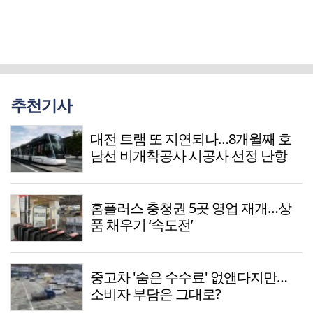
추천기사
대전 트램 또 지연되나…8개월째 호
남선 비개착공사 시공사 선정 난항
홈플러스 충청권 5곳 영업 재개…상
품 채우기 ‘속도전’
중고차 '숨은 수수료' 없앤다지만…
소비자 부담은 그대로?