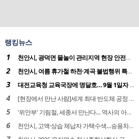
랭킹뉴스
천안시, 광덕면 물놀이 관리지역 현장 안전점검 실시
천안시, 여름 휴가철 하천·계곡 불법행위 특별단속
대전교육청 교육국장에 명달호… 9월 1일자 181명 인사
[현장에서 만난 사람]세계 최대 반도체 공정 장비 제조 기업 ASML 한종호 매니저
'위안부' 기림절, 세종서 만난다… 역사의 아픔 치유, '평화의 장'
천안시, 고액·상습 체납자 가택수색…승용차 압류·공매 착수