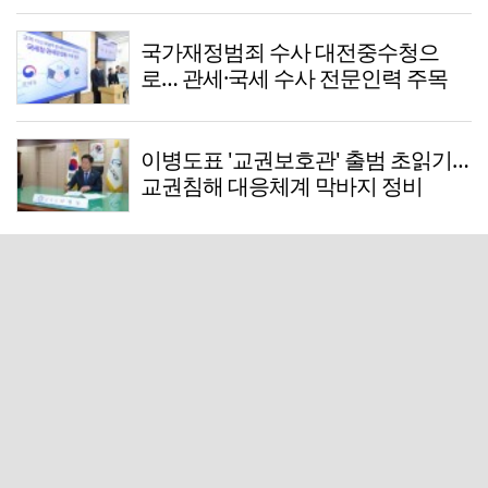
국가재정범죄 수사 대전중수청으
로… 관세·국세 수사 전문인력 주목
이병도표 '교권보호관' 출범 초읽기…
교권침해 대응체계 막바지 정비