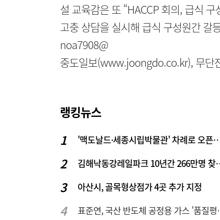
설 교육감은 또 “HACCP 회의, 급식
고충 상담을 실시해 급식 구성원간 갈등
noa7908@
중도일보(www.joongdo.co.kr), 
랭킹뉴스
'맥도날드·세종시립박물관' 차례로 오픈… 고운동 정
김해낙동강레일파크 10
아산시, 골목형상점가 4곳 추가 지정
표준연, 국산 반도