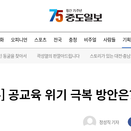
화
오피니언
스포츠
전국
충청
비주얼
사람들
기획
진 동굴을 찾아서
곽성열의 판깔아드립니다
스토리가 있는 대전·충남
 공교육 위기 극복 방안은?
정성직 기자