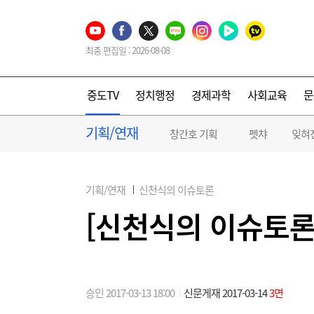
최종 편집일 : 2026-08-08
중도TV
정치행정
경제과학
사회교육
문
기획/연재
창간호 기획
펫챠
잊혀
기획/연재
신천식의 이슈토론
[신천식의 이슈토론]
승인 2017-03-13 18:00
신문게재 2017-03-14
3면