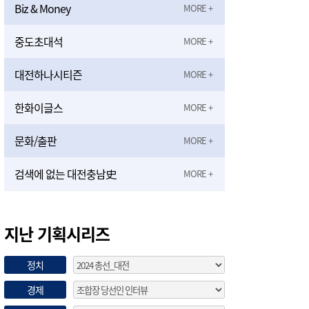
Biz & Money
중도초대석
대전하나시티즌
한화이글스
문화/출판
검색에 없는 대전충남史
지난 기획시리즈
정치
경제