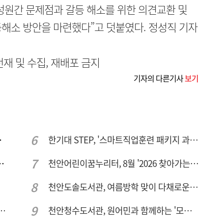
 구성원간 문제점과 갈등 해소를 위한 의견교환 및
해소 방안을 마련했다”고 덧붙였다. 정성직 기자
무단전재 및 수집, 재배포 금지
기자의 다른기사
보기
주여건 좋아진다
한기대 STEP, '스마트직업훈련 패키지 과정 3기' 모집
년간 266만명 찾았다
천안어린이꿈누리터, 8월 '2026 찾아가는 팝업놀이터' 운영
천안도솔도서관, 여름방학 맞이 다채로운 독서문화 프로그램 운영
체 공정용 가스 '품질평가 체계' 구축
천안청수도서관, 원어민과 함께하는 '모든 영어 모든 독서' 운영