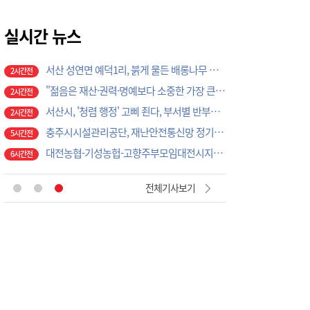
제천중 배구부, 전국대회 잇단 우승으로 ‘전국 강호’ 존재감
1시간전
'주말도 멈추지 않은 안전행정', 서산시, 용현계곡 불법점용 시설 집중 점검
실시간 뉴스
1시간전
'서해 관문' 서산 부성산성서 백제 토목기술 베일 벗다, '해양교류사 새 단서'
1시간전
서산 성연면 예덕1리, 붉게 물든 배롱나무 꽃길, '명품 마을 축제' 활짝
2시간전
"젊음은 재산·권력·명예보다 소중한 가장 큰 자산", 조규선 서산장학재단 이사장 특강서 강조
2시간전
서산시, '청렴 행정' 고삐 죈다, 부서별 반부패 시책 이행상황 집중 점검
2시간전
충주시시설관리공단, 재난안전통신망 정기교신…현장 대응체계 강화
5시간전
대전농협-기성농헙-고향주부모임대전시지회, 이심점심 중식지원 봉사활동
6시간전
“ATM 누를 때마다 마약 경고”…논산署·농협, 생활밀착형 범죄 차단 맞손
34분전
전체기사보기
논산문화관광재단, ‘2026 강경국가유산야행’ 도슨트 투어 운영
43분전
2026 강경국가유산야행, ‘묘한 야행’ 개최
51분전
논산시, 맞춤형 벼 품종 비교 전시포 개장
58분전
제천 아이들이 사투리로 써 내려간 지역의 기억
1시간전