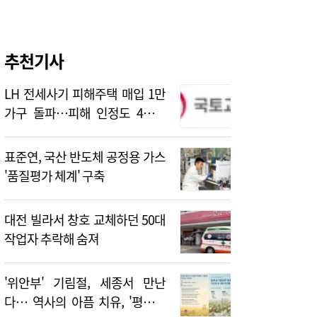
추천기사
LH 전세사기 피해주택 매입 1만
가구 돌파…피해 인정도 4만건
넘어
표준연, 국산 반도체 공정용 가스
'품질평가 체계' 구축
대전 빌라서 창호 교체하던 50대
작업자 추락해 숨져
'위안부' 기림절, 세종서 만난
다… 역사의 아픔 치유, '평화의