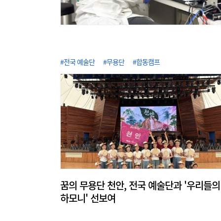
#전국 예술단
#무용단
#합동캠프
꿈의 무용단 천안, 전국 예술단과 '우리들의
하모니' 선보여