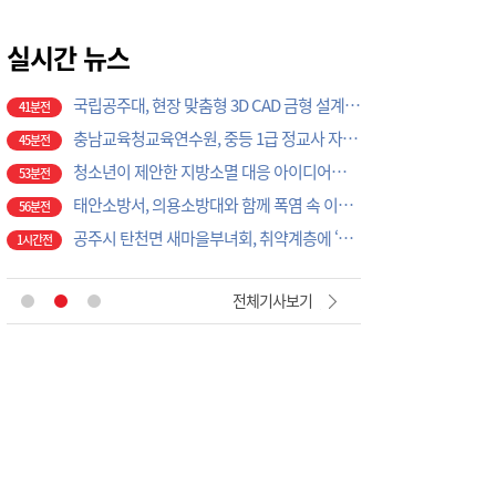
충남교육청교육연수원, 중등 1급 정교사 자격연수 수료식 개최
45분전
청소년이 제안한 지방소멸 대응 아이디어…공주고 학생 동아리 ‘저스티스’, 공주시에 정책 제안
실시간 뉴스
53분전
태안소방서, 의용소방대와 함께 폭염 속 이웃 안전지킴이 활동
56분전
공주시 탄천면 새마을부녀회, 취약계층에 ‘사랑의 반찬’ 나눔
1시간전
공주시, 고향사랑기부금으로 취약계층 아동 치아교정 지원 나선다
1시간전
송무경 공주시 부시장, 물놀이 위험지역 불시점검…현장 안전관리 '이상 무'
1시간전
‘안전모를 착용합시다’
3시간전
건국대 글로컬캠퍼스 RISE사업단, ISO 국제표준 심사원 교육 성료
3시간전
K-크로스오버의 정수…계룡서 하이브리드 국악 ‘누모리쇼’
2분전
전체기사보기
계룡시, 9월 말까지 온열질환 비상대응체계 총력 가동
11분전
계룡시, ‘2029 세계군문화엑스포’ 슬로건 시민 공모전 개최
17분전
“2027 논산세계딸기엑스포 성공 개최”… 지역 단체·기업 응원 열기 ‘후끈’
28분전
태안군, 2026 을지연습 준비 '이상 무'
38분전