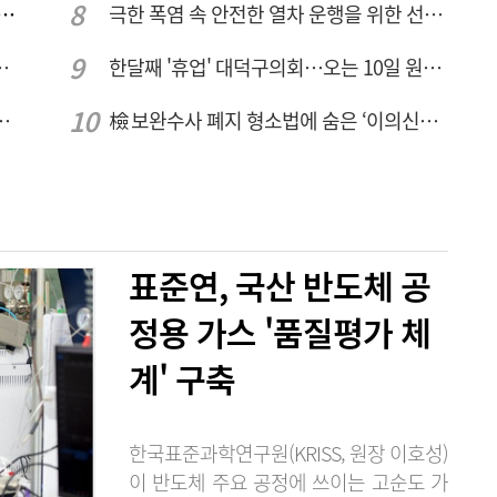
 컨텍-AP위성, 루마니아에 지상국 시스템 전수
극한 폭염 속 안전한 열차 운행을 위한 선로관리
브 입주기업 7개사 모집
한달째 '휴업' 대덕구의회…오는 10일 원구성 다시 돌입
드는 시대, 더 깊게 배우는 교육
檢 보완수사 폐지 형소법에 숨은 ‘이의신청 3개월 제한’…황운하는 30일 추진
표준연, 국산 반도체 공
정용 가스 '품질평가 체
계' 구축
한국표준과학연구원(KRISS, 원장 이호성)
이 반도체 주요 공정에 쓰이는 고순도 가