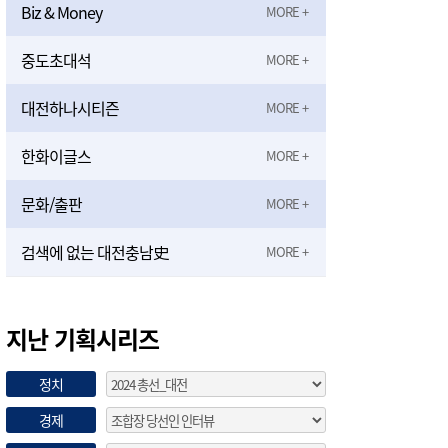
Biz & Money
중도초대석
대전하나시티즌
한화이글스
문화/출판
검색에 없는 대전충남史
지난 기획시리즈
정치
경제