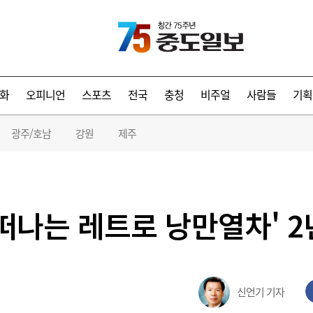
화
오피니언
스포츠
전국
충청
비주얼
사람들
기획
광주/호남
강원
제주
떠나는 레트로 낭만열차' 2
신언기 기자