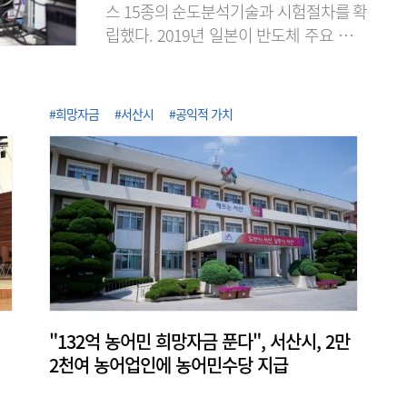
스 15종의 순도분석기술과 시험절차를 확
립했다. 2019년 일본이 반도체 주요 소재
의 수출 규제로 무역보복을 단행했을 때
불소 등의 공급처 확보가 어려웠던 경험에
서 반도체 소재의 국산화와 공급망 다변화
#희망자금
#서산시
#공익적 가치
에 노력한 성과다. KRISS는 2020년 불화
수소 품질평가 서비스를 시작한 이래, 단
계적으로 대상을 늘려 최근 식각·세정·증
착용 고순도 가스 15종에 대한 순도분석
기반을 구축했다고 7일 밝혔다. 이로써 가
스별 표준 시험절차를 마련해 15종 전 품
목에..
"132억 농어민 희망자금 푼다", 서산시, 2만
2천여 농어업인에 농어민수당 지급