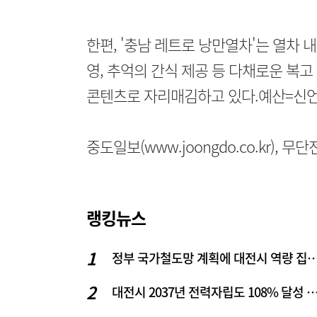
한편, '충남 레트로 낭만열차'는 열차 
영, 추억의 간식 제공 등 다채로운 복
콘텐츠로 자리매김하고 있다.예산=신언기
중도일보(www.joongdo.co.kr), 
랭킹뉴스
정부 국가철도망 계획에 대전시 역
대전시 2037년 전력자립도 108% 달성 관건은 '주