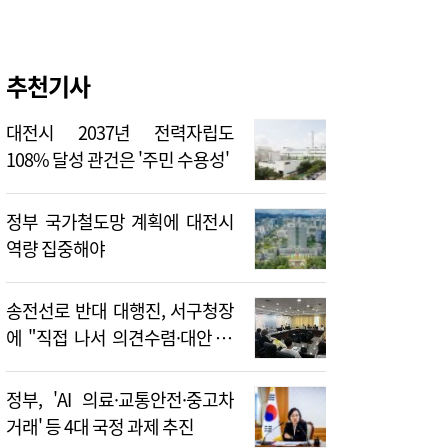
추천기사
대전시 2037년 전력자립도
108% 달성 관건은 '주민 수용성'
정부 국가철도망 계획에 대전시
역량 집중해야
송전선로 반대 대행진, 서구청장
에 "직접 나서 의견수렴·대안 제
시해야"
정부, 'AI 의료·교통안전·중고차
거래' 등 4대 국정 과제 추진