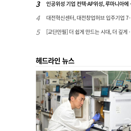
인공위성 기업
대전혁신센터, 대전창업허
[교단만필] 더 쉽게 만
헤드라인 뉴스