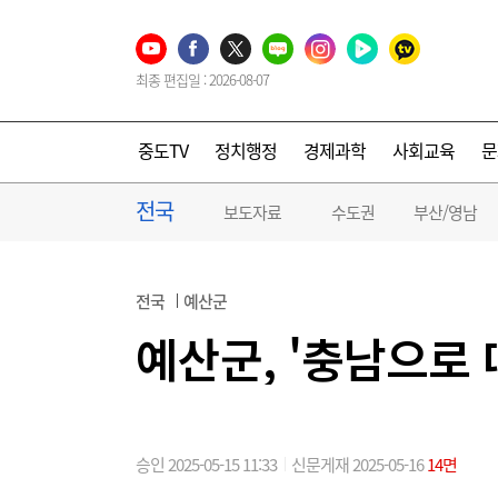
최종 편집일 : 2026-08-07
중도TV
정치행정
경제과학
사회교육
문
전국
보도자료
수도권
부산/영남
전국
예산군
예산군, '충남으로 
승인 2025-05-15 11:33
신문게재 2025-05-16
14면