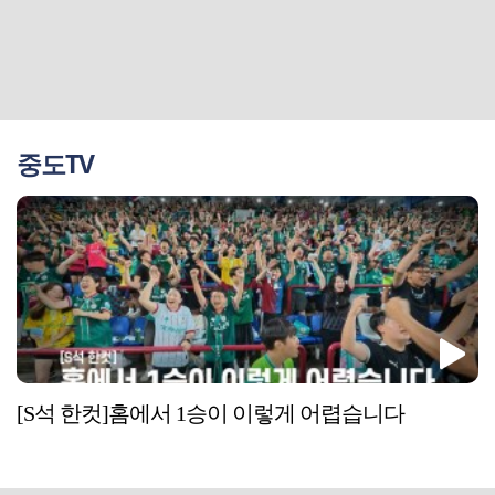
중도TV
[S석 한컷]홈에서 1승이 이렇게 어렵습니다