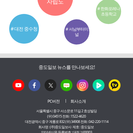
자립도
# 한화포레나
초등학교
# 대전 중수청
# 서남부터미
널
중도일보 뉴스를 만나보세요!
PC버전
회사소개
서울특별시 중구 서소문로 11길 2 효성빌딩
(우) 04515 전화 : 1522-4620
대전광역시 중구 계룡로 832 (우) 34908 전화 : 042-220-1114
회사명 : (주)중도일보사 제호 : 중도일보
인터넷신문 등록번호 : 대전 가00003