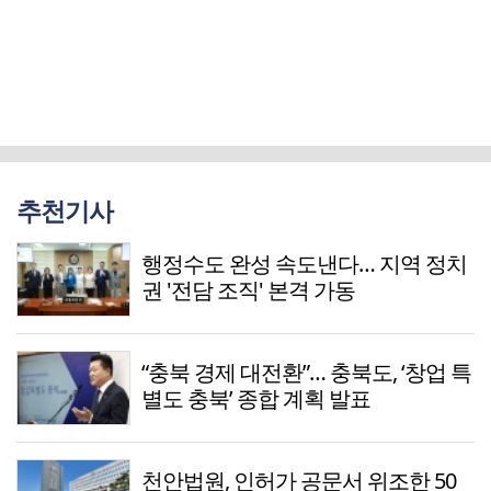
추천기사
행정수도 완성 속도낸다… 지역 정치
권 '전담 조직' 본격 가동
“충북 경제 대전환”… 충북도, ‘창업 특
별도 충북’ 종합 계획 발표
천안법원, 인허가 공문서 위조한 50