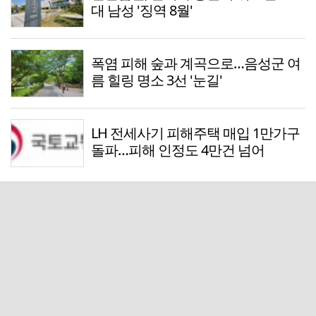
대 남성 '징역 8월'
폭염 피해 숲과 계곡으로…음성군 여
름 힐링 명소 3선 '눈길'
LH 전세사기 피해주택 매입 1만가구
돌파…피해 인정도 4만건 넘어