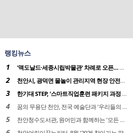
랭킹뉴스
'맥도날드·세종시립박물관' 차례로 오픈… 고운동 정주여건 좋아진다
천안시, 광덕면 물놀이 관리지역 현장 안전점검 실시
한기대 STEP, '스마트직업훈련 패키지 과정 3기' 모집
꿈의 무용단 천안, 전국 예술단과 '우리들의 하모니' 선보여
천안청수도서관, 원어민과 함께하는 '모든 영어 모든 독서' 운영
천안어린이꿈누리터, 8월 '2026 찾아가는 팝업놀이터' 운영