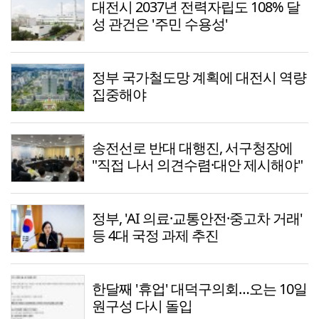
대전시 2037년 전력자립도 108% 달
성 관건은 '주민 수용성'
정부 국가철도망 계획에 대전시 역량
집중해야
송전선로 반대 대행진, 서구청장에
"직접 나서 의견수렴·대안 제시해야"
정부, 'AI 의료·교통안전·중고차 거래'
등 4대 국정 과제 추진
한달째 '휴업' 대덕구의회…오는 10일
원구성 다시 돌입