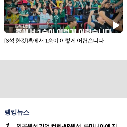
[S석 한컷]홈에서 1승이 이렇게 어렵습니다
랭킹뉴스
인공위성 기업 컨텍-AP위성, 루마니아에 지상국 시스템 전수