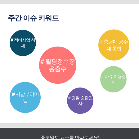
주간 이슈 키워드
# 정비사업 침
# 충남대 공주
체
대 통합
# 월평정수장
용출수
# 타슈 이용질
서
# 서남부터미
# 경찰 순환인
널
사
중도일보 뉴스를 만나보세요!