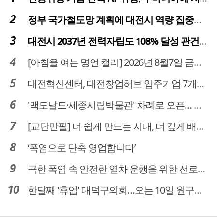
정부 국가철도망 계획에 대전시 역량 집중해야
대전시 2037년 전력자립도 108% 달성 관건은 '주민 수용성'
[아침을 여는 명언 캘리] 2026년 8월7일 금요일
대전혁신센터, 대전창업허브 입주기업 7개사 모집
'맥도날드·세종시립박물관' 차례로 오픈… 고운동 정주여건 좋아진다
[교단만필] 더 쉽게 만드는 시대, 더 깊게 배우는 교육
‘폭염으로 단축 영업합니다’
극한 폭염 속 안전한 열차 운행을 위한 선로관리
한달째 '휴업' 대덕구의회…오는 10일 원구성 다시 돌입