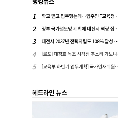
랭킹뉴스
학교 믿고 입주했는데…입주
정부 국가철도망 계획에 대전시 역
대전시 2037년 전력자립도 108% 달성 관건은 '주
[르포] 대청
[교육부 하반기 업무계획] 국가인재위원회 신설… 거점국립대 3곳
헤드라인 뉴스