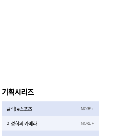
홍성 학생 32명, 중국서 독립운동 역사 현장 탐방
1시간전
기획시리즈
클릭! e스포츠
이성희의 카메라