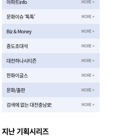
아파트info
문화이슈 ‘톡톡’
Biz & Money
중도초대석
대전하나시티즌
한화이글스
문화/출판
검색에 없는 대전충남史
지난 기획시리즈