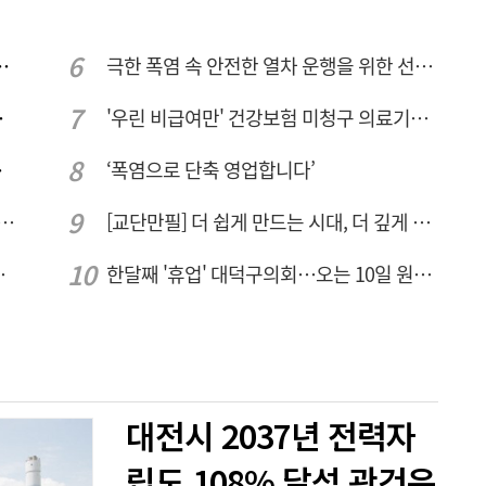
민 "교육청 중재 나서라"
극한 폭염 속 안전한 열차 운행을 위한 선로관리
량 집중해야
'우린 비급여만' 건강보험 미청구 의료기관 대전 65곳 충남 31곳
민 수용성'
‘폭염으로 단축 영업합니다’
호 녹조 시작점 추소리 가보니…걷어내도 짙은 초록빛
[교단만필] 더 쉽게 만드는 시대, 더 깊게 배우는 교육
 성장엔진·AI 분야 패키지 지원
한달째 '휴업' 대덕구의회…오는 10일 원구성 다시 돌입
대전시 2037년 전력자
립도 108% 달성 관건은