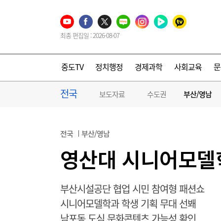
최종 편집일 : 2026-08-07
중도TV
정치행정
경제과학
사회교육
문
전국
보도자료
수도권
부산/영남
전국
부산/영남
영산대 시니어모델
부산시설공단 협업 시민 참여형 패션쇼
시니어모델학과 학생 기획 무대 선봬
남포동 도심 문화콘텐츠 가능성 확인