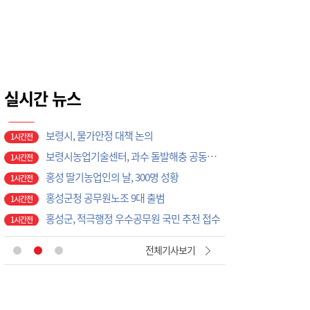
홍성 학생 32명, 중국서 독립운동 역사 현장 탐방
1시간전
보령소방서, 영상장비 기탁식 개최
1시간전
보령교육지원청, 교육공무직원 48명 힐링 문화 체험 실시
1시간전
보령시, 물가안정 대책 논의
1시간전
보령시농업기술센터, 과수 돌발해충 공동방제 나선다
실시간 뉴스
1시간전
홍성 딸기농업인의 날, 300명 성황
1시간전
홍성군청 공무원노조 9대 출범
1시간전
홍성군, 적극행정 우수공무원 국민 추천 접수
1시간전
보령시의회, 대천해수욕장 현장 근무자 격려
1시간전
서산에서 실종된 80대 노인, 수색 하루 만에 숨진 채 발견
1시간전
서산 운산면 교회 화재…10여 분 만에 진화, 인명피해 없어
1시간전
'맥도날드·세종시립박물관' 차례로 오픈… 고운동 정주여건 좋아진다
51분전
전체기사보기
"폭염 속 시원한 나눔", 서산 지곡면 ㈜에코솔루션, 도로 살수 봉사로 주민 안전 지킨다
1시간전
제주도교육청, 현장체험학습 외부 안전요원 연수비 최대 100명 지원
1시간전
홍성군의회, 건설기계 공영주기장 설치 논의
1시간전