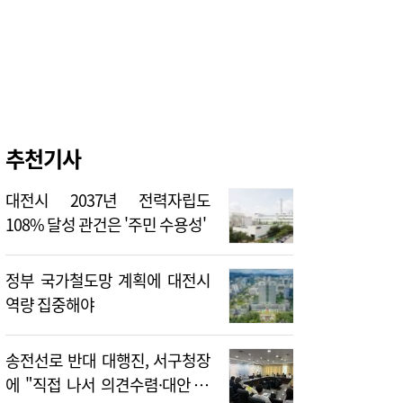
추천기사
대전시 2037년 전력자립도
108% 달성 관건은 '주민 수용성'
정부 국가철도망 계획에 대전시
역량 집중해야
송전선로 반대 대행진, 서구청장
에 "직접 나서 의견수렴·대안 제