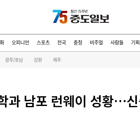
화
오피니언
스포츠
전국
충청
비주얼
사람들
기획
광주/호남
강원
제주
학과 남포 런웨이 성황…신