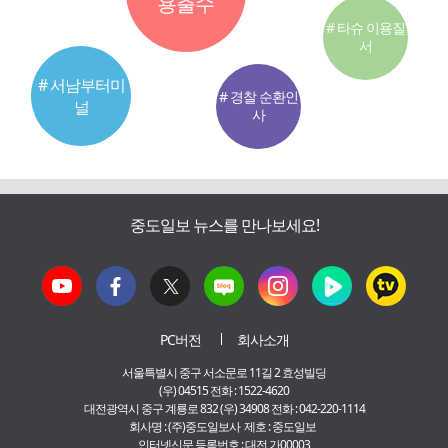
용출수
# 타슈 이용질
서
# 서남부터미
# 경찰 순환인
널
사
중도일보 뉴스를 만나보세요!
PC버전
회사소개
서울특별시 중구 서소문로 11길 2 효성빌딩
(우) 04515 전화 : 1522-4620
대전광역시 중구 계룡로 832 (우) 34908 전화 : 042-220-1114
회사명 : (주)중도일보사 제호 : 중도일보
인터넷신문 등록번호 : 대전 가00003