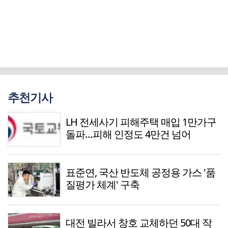
추천기사
LH 전세사기 피해주택 매입 1만가구
돌파…피해 인정도 4만건 넘어
표준연, 국산 반도체 공정용 가스 '품
질평가 체계' 구축
대전 빌라서 창호 교체하던 50대 작