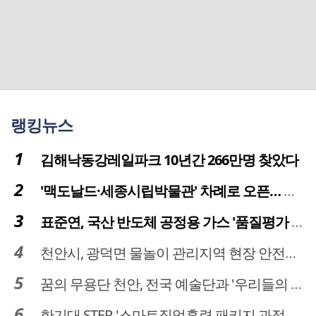
랭킹뉴스
김해낙동강레일파크 10년간 266만명 찾았다
'맥도날드·세종시립박물관' 차례로 오픈… 고운동 정주여건 좋아진다
표준연, 국산 반도체 공정용 가스 '품질평가 체계' 구축
천안시, 광덕면 물놀이 관리지역 현장 안전점검 실시
꿈의 무용단 천안, 전국 예술단과 '우리들의 하모니' 선보여
한기대 STEP, '스마트직업훈련 패키지 과정 3기' 모집