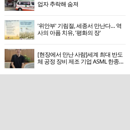
업자 추락해 숨져
'위안부' 기림절, 세종서 만난다… 역
사의 아픔 치유, '평화의 장'
[현장에서 만난 사람]세계 최대 반도
체 공정 장비 제조 기업 ASML 한종호
매니저