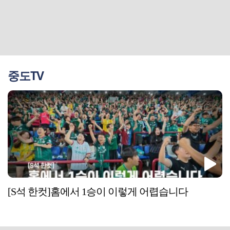
중도TV
[S석 한컷]홈에서 1승이 이렇게 어렵습니다