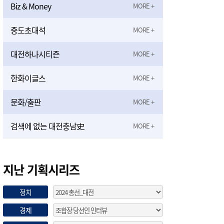
Biz & Money
중도초대석
대전하나시티즌
한화이글스
문화/출판
검색에 없는 대전충남史
지난 기획시리즈
정치
경제