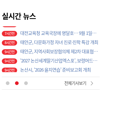
예산교육지원청, 방학 돌봄 프로그램 마무리…체험·영어캠프로 교육 만족도 높여
1시간전
[현장에서 만난 사람]세계 최대 반도체 공정 장비 제조 기업 ASML 한종호 매니저
실시간 뉴스
6시간전
대전교육청 교육국장에 명달호… 9월 1일자 181명 인사
7시간전
태안군, 다문화가정 자녀 진로·진학 특강 개최
8시간전
태안군, 지역사회보장협의체 제2차 대표협의체 회의 개최
9시간전
‘2027 논산세계딸기산업엑스포’, 보령머드축제서 전격 홍보
9시간전
논산시, ‘2026 을지연습’ 준비보고회 개최
9시간전
광석면, 학교·마을 손잡고 아동·청소년 물놀이 축제 성료
9시간전
풍남레미콘 증평 전역 도로 살수 작업···지역과 상생
17분전
전체기사보기
당진시, 고향사랑기부금으로 '초등학교 야구부 초청대회' 개최
21분전
증평가족센터, 초등생 및 다문화가족 위한 프로그램 운영
27분전
괴산군, 군민 온열질환 예방에 총력
49분전
당진시, 중국 인촨서 세계 청소년과 우정 나눠
49분전