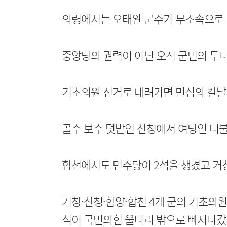
의령에서는 오태완 군수가 무소속으로 의
중앙당의 권력이 아닌 오직 군민의 두
기초의원 선거로 내려가면 민심의 칼날
골수 보수 텃밭인 산청에서 여당인 더불
합천에서도 민주당이 2석을 챙겼고 거
거창·산청·함양·합천 4개 군의 기초의원 
석이 국민의힘 울타리 밖으로 빠져나갔