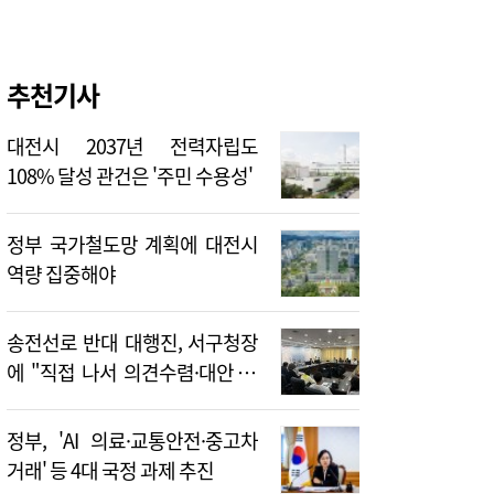
추천기사
대전시 2037년 전력자립도
108% 달성 관건은 '주민 수용성'
정부 국가철도망 계획에 대전시
역량 집중해야
송전선로 반대 대행진, 서구청장
에 "직접 나서 의견수렴·대안 제
시해야"
정부, 'AI 의료·교통안전·중고차
거래' 등 4대 국정 과제 추진