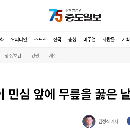
화
오피니언
스포츠
전국
충청
비주얼
사람들
기획
광주/호남
강원
제주
이 민심 앞에 무릎을 꿇은 
김정식 기자