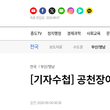
최종 편집일 : 2026-08-07
중도TV
정치행정
경제과학
사회교육
문
전국
보도자료
수도권
부산/영남
전국
부산/영남
[기자수첩] 공천장
승인 2026-06-04 08:38