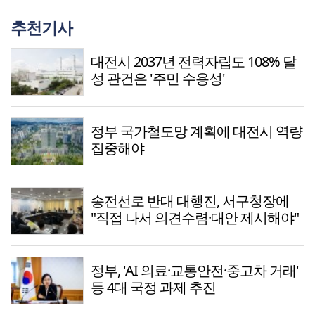
추천기사
대전시 2037년 전력자립도 108% 달
성 관건은 '주민 수용성'
정부 국가철도망 계획에 대전시 역량
집중해야
송전선로 반대 대행진, 서구청장에
"직접 나서 의견수렴·대안 제시해야"
정부, 'AI 의료·교통안전·중고차 거래'
등 4대 국정 과제 추진