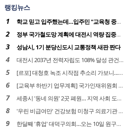
랭킹뉴스
학교 믿고 입주했는데…입주민 "교육청 중재 나서라"
정부 국가철도망 계획에 대전시 역량 집중해야
성남시, 1기 분당신도시 교통정책 새판 짠다
대전시 2037년 전력자립도 108% 달성 관건은 '주민 수용성'
[르포] 대청호 녹조 시작점 추소리 가보니…걷어내도 짙은 초록빛
[교육부 하반기 업무계획] 국가인재위원회 신설… 거점국립대 3곳 성장엔진·AI 분야 패키지 지원
세종시 '동네 의원' 2곳 폐원… 지역 사회 도마 위
'우린 비급여만' 건강보험 미청구 의료기관 대전 65곳 충남 31곳
한달째 '휴업' 대덕구의회…오는 10일 원구성 다시 돌입