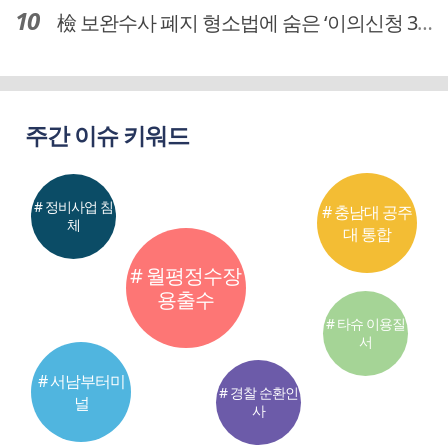
檢 보완수사 폐지 형소법에 숨은 ‘이의신청 3개월 제한’…황운하는 30일 추진
주간 이슈 키워드
# 정비사업 침
# 충남대 공주
체
대 통합
# 월평정수장
용출수
# 타슈 이용질
서
# 서남부터미
# 경찰 순환인
널
사