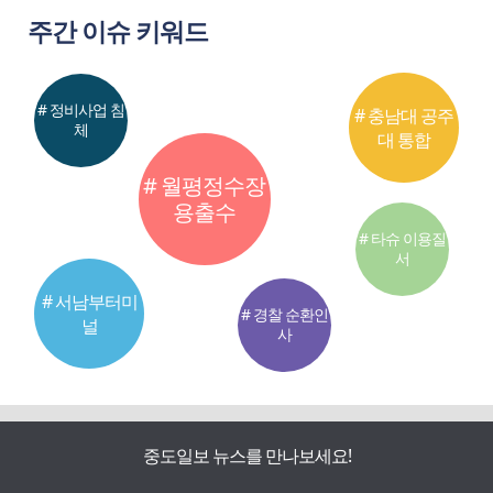
주간 이슈 키워드
# 정비사업 침
# 충남대 공주
체
대 통합
# 월평정수장
용출수
# 타슈 이용질
서
# 서남부터미
# 경찰 순환인
널
사
중도일보 뉴스를 만나보세요!