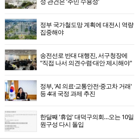
성 관건은 '주민 수용성'
정부 국가철도망 계획에 대전시 역량
집중해야
송전선로 반대 대행진, 서구청장에
"직접 나서 의견수렴·대안 제시해야"
정부, 'AI 의료·교통안전·중고차 거래'
등 4대 국정 과제 추진
한달째 '휴업' 대덕구의회…오는 10일
원구성 다시 돌입