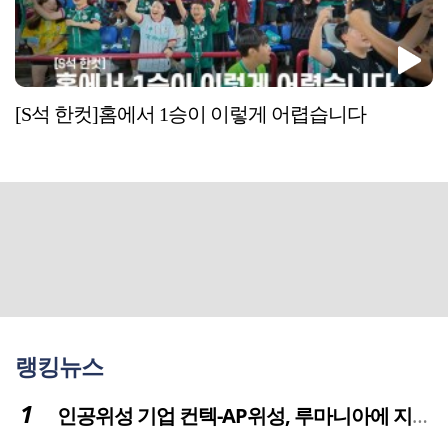
[S석 한컷]홈에서 1승이 이렇게 어렵습니다
랭킹뉴스
인공위성 기업 컨텍-AP위성, 루마니아에 지상국 시스템 전수