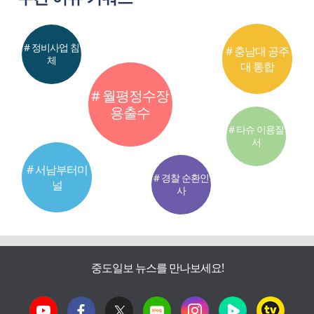
# 정비사업 침
# 충남대 공주
체
대 통합
# 월평정수장
용출수
# 타슈 이용질
서
# 서남부터미
# 경찰 순환인
널
사
중도일보 뉴스를 만나보세요!