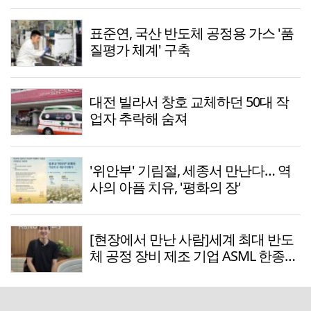
표준연, 국산 반도체 공정용 가스 '품
질평가 체계' 구축
대전 빌라서 창호 교체하던 50대 작
업자 추락해 숨져
'위안부' 기림절, 세종서 만난다… 역
사의 아픔 치유, '평화의 장'
[현장에서 만난 사람]세계 최대 반도
체 공정 장비 제조 기업 ASML 한종호
매니저