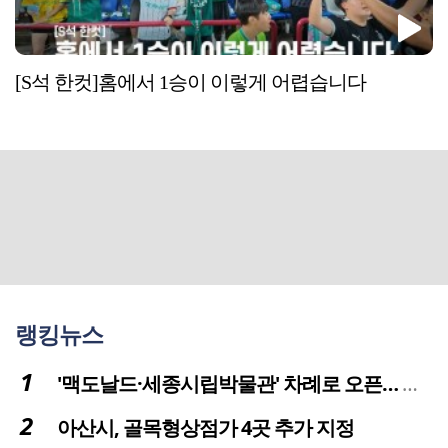
[S석 한컷]홈에서 1승이 이렇게 어렵습니다
랭킹뉴스
'맥도날드·세종시립박물관' 차례로 오픈… 고운동 정주여건 좋아진다
아산시, 골목형상점가 4곳 추가 지정