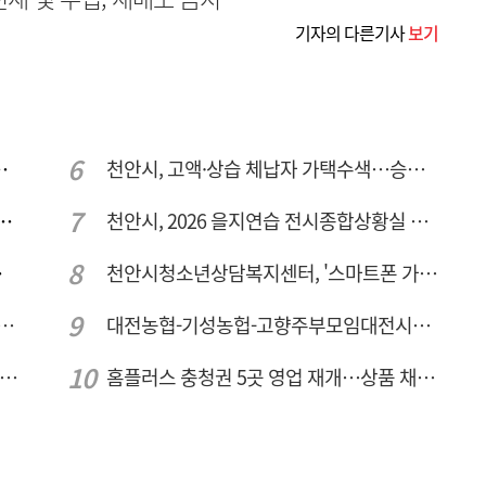
기자의 다른기사
보기
지역 현장 안전점검 실시
천안시, 고액·상습 체납자 가택수색…승용차 압류·공매 착수
가철 하천·계곡 불법행위 특별단속
천안시, 2026 을지연습 전시종합상황실 근무자 사전교육
81명 인사
천안시청소년상담복지센터, '스마트폰 가족치유캠프' 운영
람]세계 최대 반도체 공정 장비 제조 기업 ASML 한종호 매니저
대전농협-기성농헙-고향주부모임대전시지회, 이심점심 중식지원 봉사활동
안부' 기림절, 세종서 만난다… 역사의 아픔 치유, '평화의 장'
홈플러스 충청권 5곳 영업 재개…상품 채우기 ‘속도전’