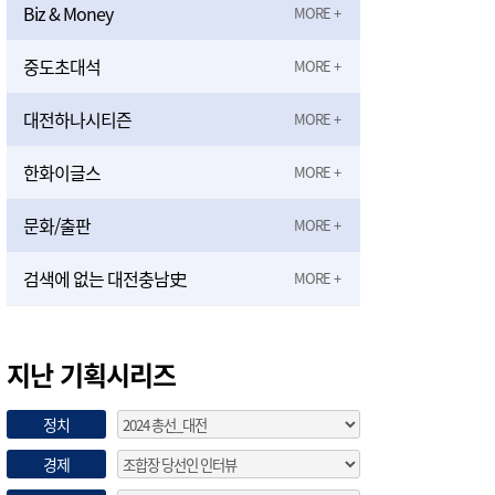
Biz & Money
중도초대석
대전하나시티즌
한화이글스
문화/출판
검색에 없는 대전충남史
지난 기획시리즈
정치
경제