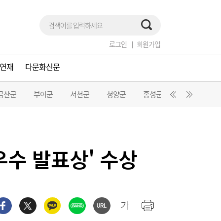
로그인
회원가입
연재
다문화신문
금산군
부여군
서천군
청양군
홍성군
예산군
수 발표상' 수상