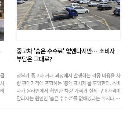
것이 아니냐는 지적도 나온다. 9일 중도일
보 취재결과, 대전 도시철도 2호선 트램
12공구 일대 서대전 지하차도 구간(699
ｍ) 중..
중고차 '숨은 수수료' 없앤다지만… 소비자
부담은 그대로?
자금
정부가 중고차 거래 과정에서 발생하는 각종 비용을 차
 시
량 판매가격에 포함하는 '총액 표시제'를 도입한다. 소비
소비
자가 온라인에서 확인한 차량 가격과 실제 구매가격이
충분
달라지는 원인인 '숨은 수수료'를 없애겠다는 취지다. 국
 전
토교통부는 6일 이 같은 내용의 '중고차 소비자 보호 대
일부
책'을 발표했다. 중고차 판매업자가 인터넷 플랫폼 등에
오픈
차량을 광고할 때 차량 가격뿐만 아니라 매도비, 알선수
점,
수료, 성능보증보험료 등 소비자가 부담하고 있는 각종
재개
수수료를 판매가 총액에 표시하도록 의무화하는 게 골자