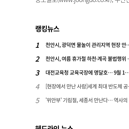
랭킹뉴스
천안시, 광덕면 물놀이 관리
천안시, 여름 휴
대전교육청 교육국장에 명달호… 9월 1일자 1
[현장에서 만난 사
'위
헤드라인 뉴스