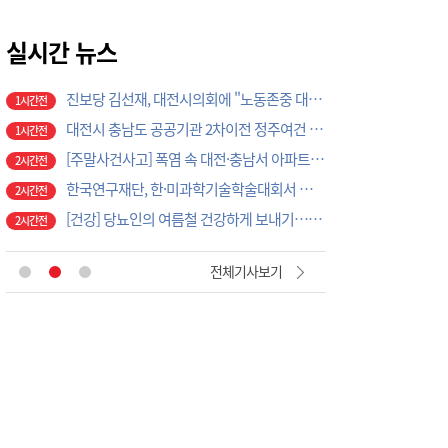
진보당 김선재, 대전시의회에 "노동존중 대전시 만들어야"
1시간전
대전시 충남도 공공기관 2차이전 정주여건 확보 시급
실시간 뉴스
1시간전
[주말사건사고] 폭염 속 대전·충남서 아파트 화재·정전 잇따라…주민 대피·불편
2시간전
한국연구재단, 한·미과학기술학술대회서 앵커사업 교류
2시간전
[건강] 당뇨인의 여름철 건강하게 보내기…상처·과일·운동조절 원칙
2시간전
이병도표 '교권보호관' 출범 초읽기… 교권침해 대응체계 막바지 정비
2시간전
충남도의원 30%, 의정활동 외 유급 겸직… 최다 4건 신고
2시간전
[사설] 세종시의회 ‘행정수도 완성’ 실효 거두길
3시간전
[건강]폭염 속 우리 몸을 지키는 올바른 체온 조절법
1시간전
전체기사보기
충청권 의대 7곳 신입생 10명 중 7명 ‘지역선발’… 대전도 69.7%
1시간전
국가재정범죄 수사 대전중수청으로… 관세·국세 수사 전문인력 주목
1시간전
쓰레기와 악취에 몸살 앓는 으능정이거리
1시간전
도심 속 시원한 물놀이
1시간전