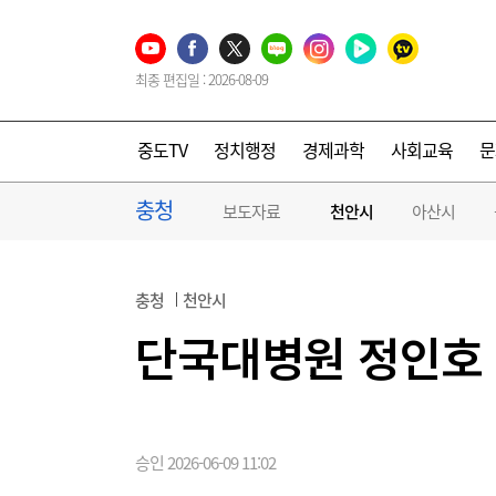
최종 편집일 : 2026-08-09
중도TV
정치행정
경제과학
사회교육
문
충청
보도자료
천안시
아산시
충청
천안시
단국대병원 정인호 
승인 2026-06-09 11:02