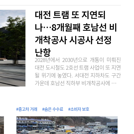
대전 트램 또 지연되
나…8개월째 호남선 비
개착공사 시공사 선정
난항
2028년에서 2030년으로 개통이 미뤄진
대전 도시철도 2호선 트램 사업이 또 지연
될 위기에 놓였다. 서대전 지하차도 구간
가운데 호남선 직하부 비개착공사에 대한
시공사 선정이 8개월째 난항을 겪고 있기
때문이다. 공사 난이도는 높은데 사업비
단가는 낮게 책정된 탓에 입찰 과정에서
#중고차 거래
#숨은 수수료
#소비자 보호
업체 사업 포기와 유찰이 반복된 것이다.
일각에선 트램 사업 주체인 대전시가 국가
철도공단에 위탁만 해놓고 손 놓고 있던