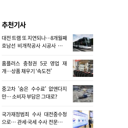
추천기사
대전 트램 또 지연되나…8개월째
호남선 비개착공사 시공사 선정
난항
홈플러스 충청권 5곳 영업 재
개…상품 채우기 ‘속도전’
중고차 '숨은 수수료' 없앤다지
만… 소비자 부담은 그대로?
국가재정범죄 수사 대전중수청
으로… 관세·국세 수사 전문인력