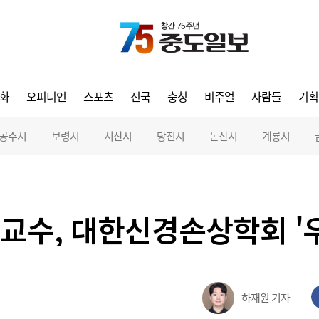
화
오피니언
스포츠
전국
충청
비주얼
사람들
기획
공주시
보령시
서산시
당진시
논산시
계룡시
교수, 대한신경손상학회 '우
하재원 기자