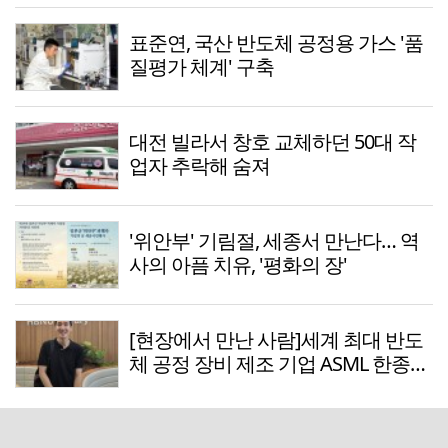
표준연, 국산 반도체 공정용 가스 '품
질평가 체계' 구축
대전 빌라서 창호 교체하던 50대 작
업자 추락해 숨져
'위안부' 기림절, 세종서 만난다… 역
사의 아픔 치유, '평화의 장'
[현장에서 만난 사람]세계 최대 반도
체 공정 장비 제조 기업 ASML 한종호
매니저