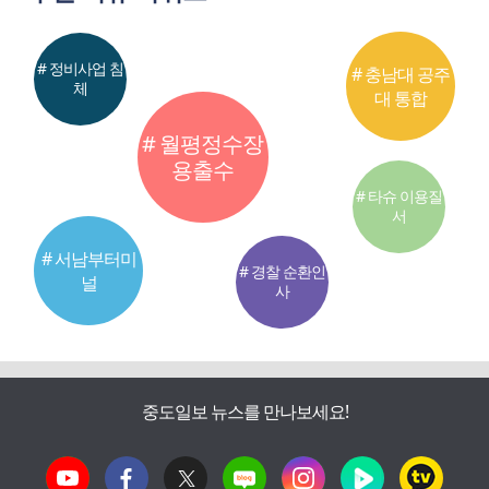
# 정비사업 침
# 충남대 공주
체
대 통합
# 월평정수장
용출수
# 타슈 이용질
서
# 서남부터미
# 경찰 순환인
널
사
중도일보 뉴스를 만나보세요!