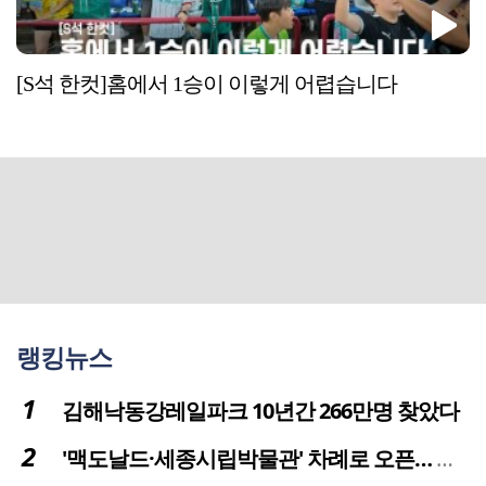
[S석 한컷]홈에서 1승이 이렇게 어렵습니다
랭킹뉴스
김해낙동강레일파크 10년간 266만명 찾았다
'맥도날드·세종시립박물관' 차례로 오픈… 고운동 정주여건 좋아진다