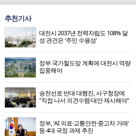
추천기사
대전시 2037년 전력자립도 108% 달
성 관건은 '주민 수용성'
정부 국가철도망 계획에 대전시 역량
집중해야
송전선로 반대 대행진, 서구청장에
"직접 나서 의견수렴·대안 제시해야"
정부, 'AI 의료·교통안전·중고차 거래'
등 4대 국정 과제 추진