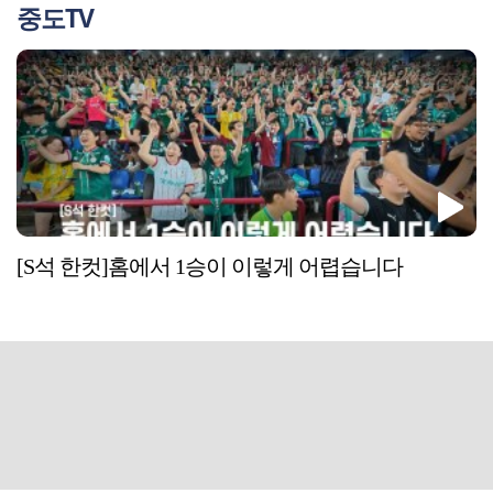
중도TV
[S석 한컷]홈에서 1승이 이렇게 어렵습니다