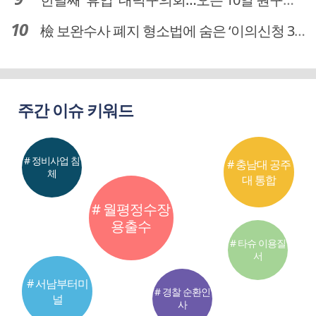
檢 보완수사 폐지 형소법에 숨은 ‘이의신청 3개월 제한’…황운하는 30일 추진
주간 이슈 키워드
# 정비사업 침
# 충남대 공주
체
대 통합
# 월평정수장
용출수
# 타슈 이용질
서
# 서남부터미
# 경찰 순환인
널
사