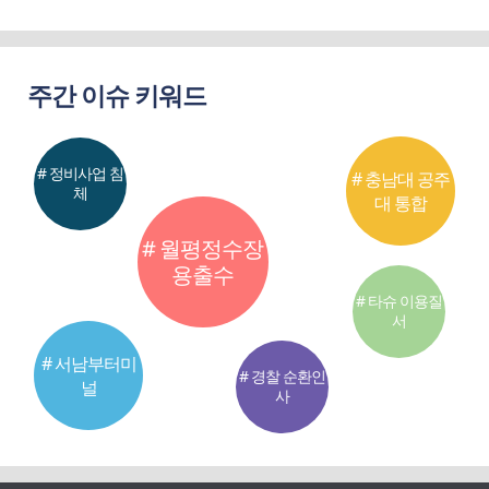
주간 이슈 키워드
# 정비사업 침
# 충남대 공주
체
대 통합
# 월평정수장
용출수
# 타슈 이용질
서
# 서남부터미
# 경찰 순환인
널
사