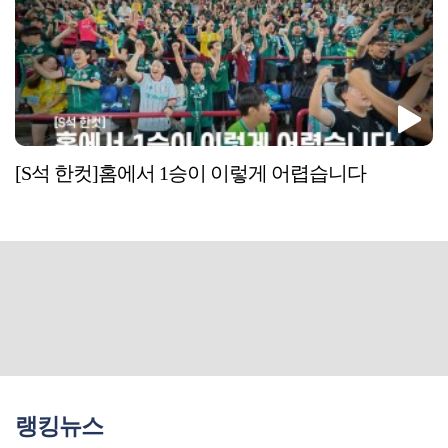
[S석 한컷]홈에서 1승이 이렇게 어렵습니다
랭킹뉴스