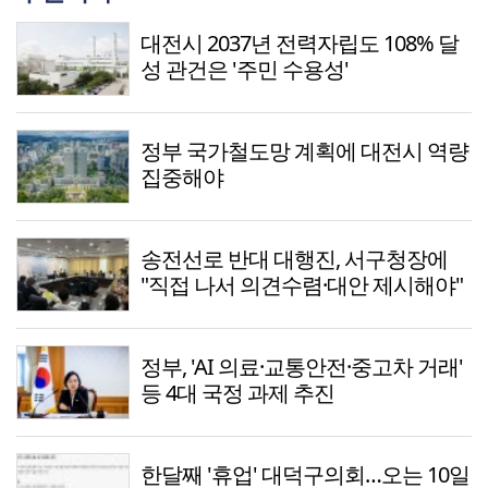
대전시 2037년 전력자립도 108% 달
성 관건은 '주민 수용성'
정부 국가철도망 계획에 대전시 역량
집중해야
송전선로 반대 대행진, 서구청장에
"직접 나서 의견수렴·대안 제시해야"
정부, 'AI 의료·교통안전·중고차 거래'
등 4대 국정 과제 추진
한달째 '휴업' 대덕구의회…오는 10일