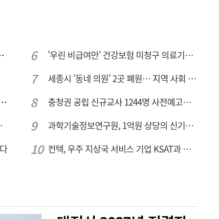
민 "교육청 중재 나서라"
'우린 비급여만' 건강보험 미청구 의료기관 대전 65곳 충남 31곳
세종시 '동네 의원' 2곳 폐원… 지역 사회 도마 위
호 녹조 시작점 추소리 가보니…걷어내도 짙은 초록빛
충청권 공립 신규교사 1244명 사전예고… 대전 초등 34명서 4명으로
 성장엔진·AI 분야 패키지 지원
과학기술정보연구원, 1억원 상당의 신기술 기업 이전 완료
짠다
컨텍, 우주 지상국 서비스 기업 KSAT과 안테나 6기 계약 체결