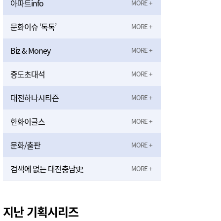
아파트info
문화이슈 ‘톡톡’
Biz & Money
중도초대석
대전하나시티즌
한화이글스
문화/출판
검색에 없는 대전충남史
지난 기획시리즈