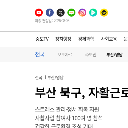
최종 편집일 : 2026-08-06
중도TV
정치행정
경제과학
사회교육
문
전국
보도자료
수도권
부산/영남
전국
부산/영남
부산 북구, 자활근
스트레스 관리·정서 회복 지원
자활사업 참여자 100여 명 참석
건강한 근로환경 조성 기대