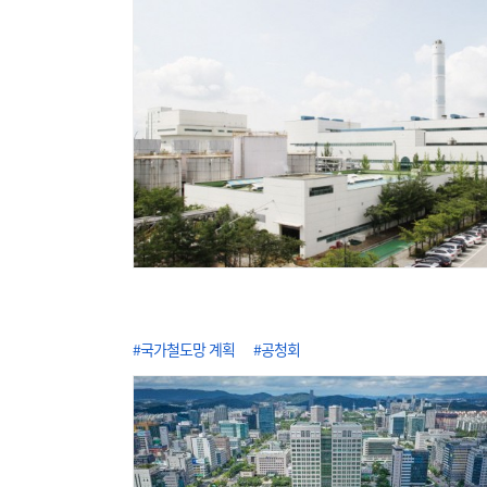
#국가철도망 계획
#공청회