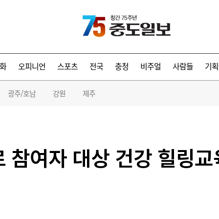
화
오피니언
스포츠
전국
충청
비주얼
사람들
기획
광주/호남
강원
제주
로 참여자 대상 건강 힐링교