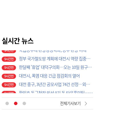
대전시 2037년 전력자립도 108% 달성 관건은 '주민 수용성'
9시간전
‘폭염으로 단축 영업합니다’
9시간전
극한 폭염 속 안전한 열차 운행을 위한 선로관리
9시간전
국립공주대 관광경영학과, 공주 관광 미래 이끌 대학생 아이디어 찾는다
9시간전
정부 국가철도망 계획에 대전시 역량 집중해야
실시간 뉴스
9시간전
한달째 '휴업' 대덕구의회…오는 10일 원구성 다시 돌입
9시간전
대전시, 폭염 대응 긴급 점검회의 열어
9시간전
대전 중구, 3년간 공모사업 74건 선정…외부재원 1099억 확보
9시간전
황인호 동구청장 민선 9기 동 타운홀미팅…16개동 순회
9시간전
탄천농협, 농심천심 운동 일환 ‘농촌왕진버스’ 운영
9시간전
대전시의회, 정책 역량 증대 박차… "공부하는 의회, 연구하는 의회로"
9시간전
[아침을 여는 명언 캘리] 2026년 8월7일 금요일
3시간전
전체기사보기
인공위성 기업 컨텍-AP위성, 루마니아에 지상국 시스템 전수
9시간전
대전혁신센터, 대전창업허브 입주기업 7개사 모집
9시간전
[교단만필] 더 쉽게 만드는 시대, 더 깊게 배우는 교육
9시간전