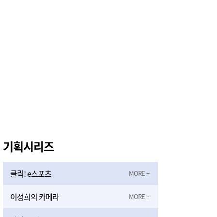
대전시 2037년 전력자립도 108% 달성 관건은 '주민 수용성'
9시간전
기획시리즈
클릭! e스포츠
이성희의 카메라