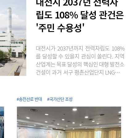
대전시 2037년 전력자
립도 108% 달성 관건은
'주민 수용성'
대전시가 2037년까지 전력자립도 108%
를 달성할 수 있을지 관심이 쏠린다. 지역
산업계는 목표 달성의 핵심인 대형 발전소
건설이 과거 서구 평촌산업단지 LNG발전
소 건설 추진 당시처럼 주민 반발에 부딪
힐 가능성이 크다며 실현 가능성에 회의적
인 시각을 보이고 있다. 6일 에너지경제연
#송전선로 반대
#국가산단 조성
구원의 '2025 지역에너지통계연보'에 따
르면 2024년 기준 대전의 전력자립도는
2.96%로 전국 17개 광역시·도 가운데 최
저 수준을 기록했다. 전력자립도가 5%를
밑도는 지역은 전국에서 대전이 유일하다.