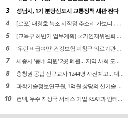
성남시, 1기 분당신도시 교통정책 새판 짠다
[르포] 대청호 녹조 시작점 추소리 가보니…걷어내도 짙은 초록빛
[교육부 하반기 업무계획] 국가인재위원회 신설… 거점국립대 3곳 성장엔진·AI 분야 패키지 지원
'우린 비급여만' 건강보험 미청구 의료기관 대전 65곳 충남 31곳
세종시 '동네 의원' 2곳 폐원… 지역 사회 도마 위
충청권 공립 신규교사 1244명 사전예고… 대전 초등 34명서 4명으로
과학기술정보연구원, 1억원 상당의 신기술 기업 이전 완료
컨텍, 우주 지상국 서비스 기업 KSAT과 안테나 6기 계약 체결