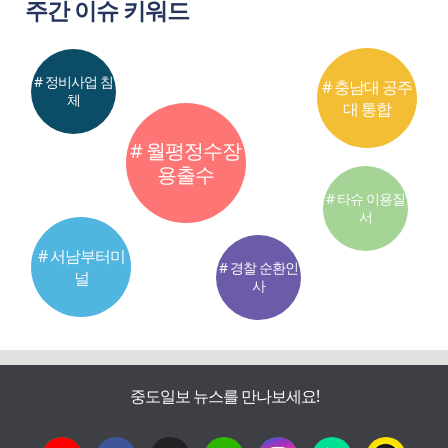
주간 이슈 키워드
# 정비사업 침
# 충남대 공주
체
대 통합
# 월평정수장
용출수
# 타슈 이용질
서
# 서남부터미
# 경찰 순환인
널
사
중도일보 뉴스를 만나보세요!