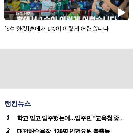
[S석 한컷]홈에서 1승이 이렇게 어렵습니다
랭킹뉴스
학교 믿고 입주했는데…입주민 "교육청 중재 나서라"
대천해수욕장, 126명 안전요원 총출동