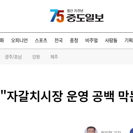
화
오피니언
스포츠
전국
충청
비주얼
사람들
기획
광주/호남
강원
제주
"자갈치시장 운영 공백 막