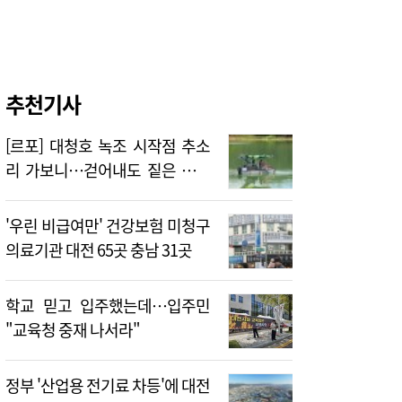
추천기사
[르포] 대청호 녹조 시작점 추소
리 가보니…걷어내도 짙은 초록
빛
'우린 비급여만' 건강보험 미청구
의료기관 대전 65곳 충남 31곳
학교 믿고 입주했는데…입주민
"교육청 중재 나서라"
정부 '산업용 전기료 차등'에 대전