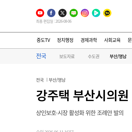
최종 편집일 : 2026-08-06
중도TV
정치행정
경제과학
사회교육
문
전국
보도자료
수도권
부산/영남
전국
부산/영남
강주택 부산시의원 
상인보호·시장 활성화 위한 조례안 발의