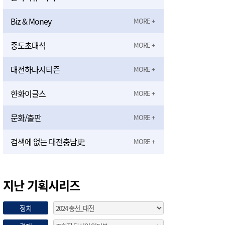
Biz & Money
중도초대석
대전하나시티즌
한화이글스
문화/출판
검색에 없는 대전충남史
지난 기획시리즈
정치