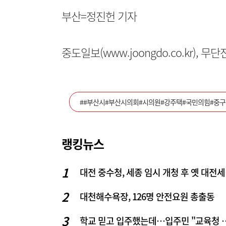
부산=정진헌 기자
중도일보(www.joongdo.co.kr), 
##부산시#부산시의회#시의원#강주택#국민의힘#중구
랭킹뉴스
대전 중
대천해수욕장, 126명 안전요원 총출동
학교 믿고 입주했는데…입주