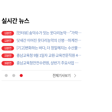
탄천농협, 농심천심 운동 일환 ‘농촌왕진버스’ 운영
12분전
대전시의회, 정책 역량 증대 박차… "공부하는 의회, 연구하는 의회로"
12분전
檢 보완수사 폐지 형소법에 숨은 ‘이의신청 3개월 제한’…황운하는 30일 추진
실시간 뉴스
12분전
대전의 맛과 매력, '꿈씨상회'에서 만난다
12분전
[인터뷰] 송덕수가 잇는 웃다리농악…"가락보다 먼저 배울 건 배려"
12분전
닷새간 이어진 웃다리농악의 신명…하계전수마당 성료
12분전
[기고]변화하는 바다, 더 정밀해지는 수산물 안전관리
12분전
충남교육청 9월 1일자 교원·교육전문직원 479명 인사 단행
15분전
충남교육청안전수련원, 상반기 주요사업 성과 점검…미래형 운영 방향 모색
16분전
국립공주대 관광경영학과, 공주 관광 미래 이끌 대학생 아이디어 찾는다
10분전
전체기사보기
정부 국가철도망 계획에 대전시 역량 집중해야
11분전
한달째 '휴업' 대덕구의회…오는 10일 원구성 다시 돌입
11분전
대전시, 폭염 대응 긴급 점검회의 열어
12분전
대전 중구, 3년간 공모사업 74건 선정…외부재원 1099억 확보
12분전