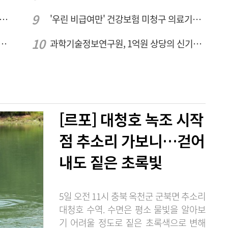
동구, 북항 해양레저에 시민 1000명 모였다
'우린 비급여만' 건강보험 미청구 의료기관 대전 65곳 충남 31곳
도 없는 40.2도 정산부스… 폭염 속 공영주차장 근로자
과학기술정보연구원, 1억원 상당의 신기술 기업 이전 완료
[르포] 대청호 녹조 시작
점 추소리 가보니…걷어
내도 짙은 초록빛
5일 오전 11시 충북 옥천군 군북면 추소리
대청호 수역. 수면은 평소 물빛을 알아보
기 어려울 정도로 짙은 초록색으로 변해