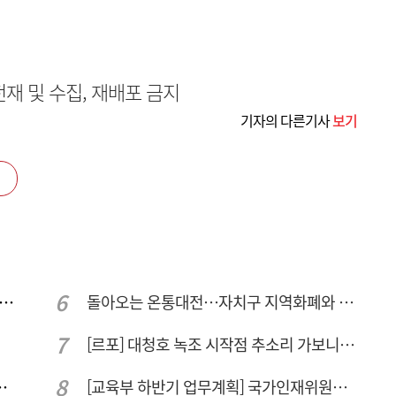
무단전재 및 수집, 재배포 금지
기자의 다른기사
보기
수청, 세종 임시 개청 후 옛 대전세무서 부지로 이전 추진
돌아오는 온통대전…자치구 지역화폐와 연계·통합 가능할까
[르포] 대청호 녹조 시작점 추소리 가보니…걷어내도 짙은 초록빛
민 "교육청 중재 나서라"
[교육부 하반기 업무계획] 국가인재위원회 신설… 거점국립대 3곳 성장엔진·AI 분야 패키지 지원