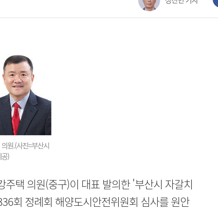
정진헌 기자
 의원.(사진=부산시
제공)
주택 의원(중구)이 대표 발의한 '부산시 자갈치
제336회 정례회 해양도시안전위원회 심사를 원안