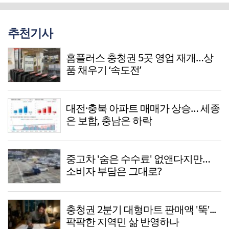
추천기사
홈플러스 충청권 5곳 영업 재개…상
품 채우기 ‘속도전’
대전·충북 아파트 매매가 상승… 세종
은 보합, 충남은 하락
중고차 '숨은 수수료' 없앤다지만…
소비자 부담은 그대로?
충청권 2분기 대형마트 판매액 '뚝'...
팍팍한 지역민 삶 반영하나