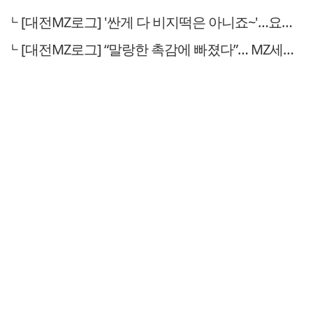
[대전MZ로그] '싼게 다 비지떡은 아니죠~'…요즘 핫한 다이소 뷰티, 인기 비결은?
[대전MZ로그] “말랑한 촉감에 빠졌다”… MZ세대 사로잡은 ‘말랑이·왁뿌볼’ 열풍