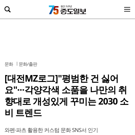
문화
문화/출판
[대전MZ로그]"평범한 건 싫어
요"···각양각색 소품을 나만의 취
향대로 개성있게 꾸미는 2030 소
비 트렌드
와펜·파츠 활용한 커스텀 문화 SNS서 인기