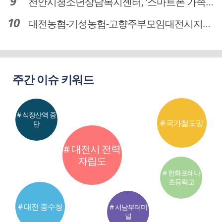
천안시청소년상담복지센터, '스마트폰 가족치유캠프' 운영
대전농협-기성농헙-고향주부모임대전시지회, 이심점심 중식지원 봉사활동
주간 이슈 키워드
# 식장산역 중
# 국가철도망
단
# 대전시 전력
자립도
# 한화포레나
초등학교
# 대전 중수청
# 서남부터미
널