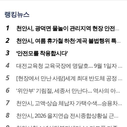
랭킹뉴스
천안시, 광덕면 물놀이 관리지역 현장 안전점검 실시
천안시, 여름 휴가철 하천·계곡 불법행위 특별단속
‘안전모를 착용합시다’
대전교육청 교육국장에 명달호… 9월 1일자 181명 인사
[현장에서 만난 사람]세계 최대 반도체 공정 장비 제조 기업 ASML 한종호 매니저
'위안부' 기림절, 세종서 만난다… 역사의 아픔 치유, '평화의 장'
천안시, 고액·상습 체납자 가택수색…승용차 압류·공매 착수
천안시, 2026 을지연습 전시종합상황실 근무자 사전교육