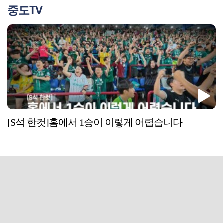
중도TV
[S석 한컷]홈에서 1승이 이렇게 어렵습니다