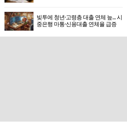
빚투에 청년·고령층 대출 연체 늪... 시
중은행 마통·신용대출 연체율 급증