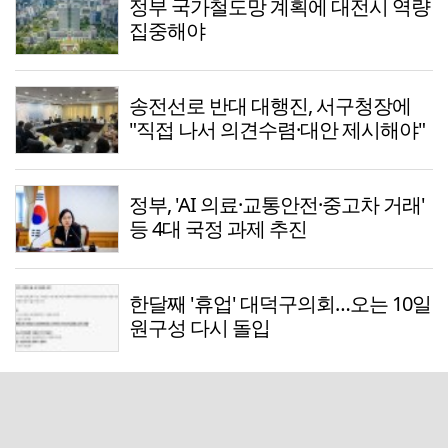
정부 국가철도망 계획에 대전시 역량
집중해야
송전선로 반대 대행진, 서구청장에
"직접 나서 의견수렴·대안 제시해야"
정부, 'AI 의료·교통안전·중고차 거래'
등 4대 국정 과제 추진
한달째 '휴업' 대덕구의회…오는 10일
원구성 다시 돌입