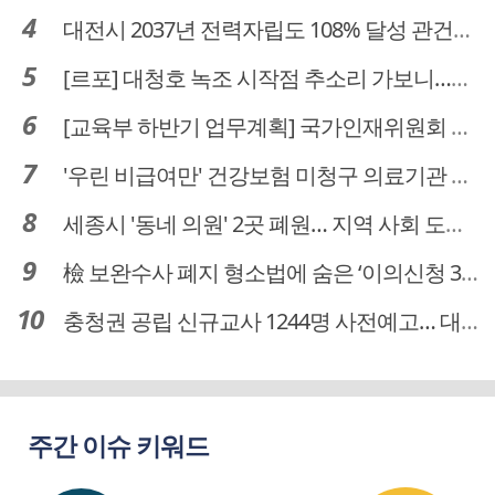
대전시 2037년 전력자립도 108% 달성 관건은 '주민 수용성'
[르포] 대청호 녹조 시작점 추소리 가보니…걷어내도 짙은 초록빛
[교육부 하반기 업무계획] 국가인재위원회 신설… 거점국립대 3곳 성장엔진·AI 분야 패키지 지원
'우린 비급여만' 건강보험 미청구 의료기관 대전 65곳 충남 31곳
세종시 '동네 의원' 2곳 폐원… 지역 사회 도마 위
檢 보완수사 폐지 형소법에 숨은 ‘이의신청 3개월 제한’…황운하는 30일 추진
충청권 공립 신규교사 1244명 사전예고… 대전 초등 34명서 4명으로
주간 이슈 키워드