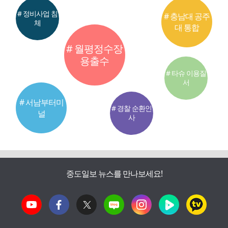
# 정비사업 침
# 충남대 공주
체
대 통합
# 월평정수장
용출수
# 타슈 이용질
서
# 서남부터미
# 경찰 순환인
널
사
중도일보 뉴스를 만나보세요!