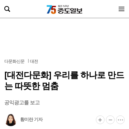
다문화신문
대전
[대전다문화] 우리를 하나로 만드
는 따뜻한 멈춤
공익광고를 보고
황미란 기자