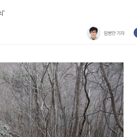
쇠'
임병안 기자