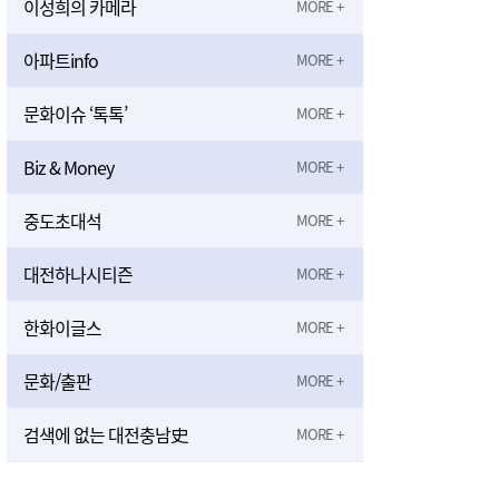
이성희의 카메라
아파트info
문화이슈 ‘톡톡’
Biz & Money
중도초대석
대전하나시티즌
한화이글스
문화/출판
검색에 없는 대전충남史