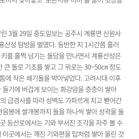
린 3월 29일 중도일보는 공주시 계룡면 신원사
룡산성 탐방을 벌였다. 등반한 지 1시간쯤 흘러
 키를 훌쩍 넘기는 돌담을 만나면서 계룡산성은
 큰 돌로 기초를 쌓고 그 위로는 30~50㎝ 정도
틈에 작은 쇄기돌을 박아넣었다. 고려시대 이후
자 들기에 버겁게 보이는 화강암을 층층이 쌓아
산의 급경사를 따라 성벽도 가파르게 치고 뻗어간
관음봉에 쌀개봉까지 돌을 하나씩 쌓아 성곽을 둘
이곳 등산로에서는 기와 부서진 조각을 자주 볼 수
 이곳에서는 깨진 기와편을 탑처럼 쌓아 올린 것