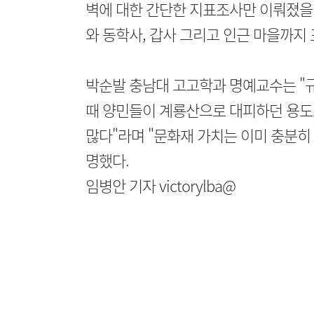
벽에 대한 간단한 지표조사만 이뤄졌을 
와 동학사, 갑사 그리고 인근 마을까지
박순발 충남대 고고학과 명예교수는 "
때 양민들이 계룡산으로 대피하던 용도로
많다"라며 "문화재 가치는 이미 충분히
명했다.
임병안 기자 victorylba@