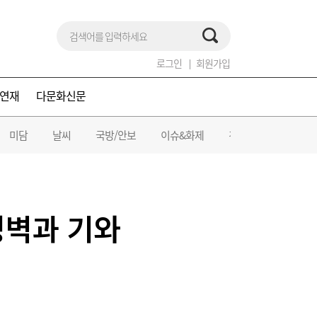
로그인
회원가입
연재
다문화신문
미담
날씨
국방/안보
이슈&화제
건강/의료
성벽과 기와