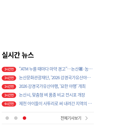
4시간전
'주말도 멈추지 않은 안전행정', 서산시, 용현계곡 불법점용 시설 집중 점검
4시간전
'서해 관문' 서산 부성산성서 백제 토목기술 베일 벗다, '해양교류사 새 단서'
4시간전
서산 성연면 예덕1리, 붉게 물든 배롱나무 꽃길, '명품 마을 축제' 활짝
5시간전
"젊음은 재산·권력·명예보다 소중한 가장 큰 자산", 조규선 서산장학재단 이사장 특강서 강조
5시간전
서산시, '청렴 행정' 고삐 죈다, 부서별 반부패 시책 이행상황 집중 점검
5시간전
충주시시설관리공단, 재난안전통신망 정기교신…현장 대응체계 강화
실시간 뉴스
8시간전
대전농협-기성농헙-고향주부모임대전시지회, 이심점심 중식지원 봉사활동
9시간전
“ATM 누를 때마다 마약 경고”…논산署·농협, 생활밀착형 범죄 차단 맞손
3시간전
논산문화관광재단, ‘2026 강경국가유산야행’ 도슨트 투어 운영
3시간전
2026 강경국가유산야행, ‘묘한 야행’ 개최
3시간전
논산시, 맞춤형 벼 품종 비교 전시포 개장
3시간전
제천 아이들이 사투리로 써 내려간 지역의 기억
4시간전
전체기사보기