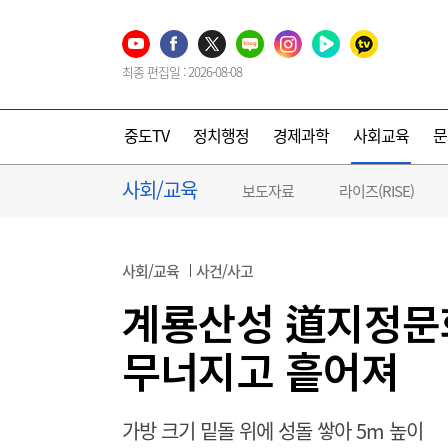
최종 편집일 : 2026-08-08
중도TV
정치행정
경제과학
사회교육
문
사회/교육
보도자료
라이즈(RISE)
사회/교육
사건/사고
계룡산성 道지정문화
무너지고 흩어져
가방 크기 밑돌 위에 성돌 쌓아 5m 높이