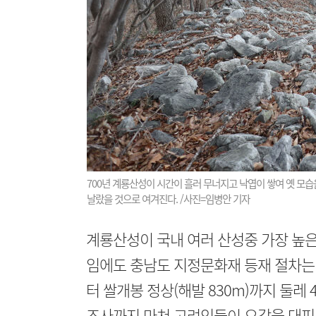
700년 계룡산성이 시간이 흘러 무너지고 낙엽이 쌓여 옛 모
날랐을 것으로 여겨진다. /사진=임병안 기자
계룡산성이 국내 여러 산성중 가장 높은
임에도 충남도 지정문화재 등재 절차는 
터 쌀개봉 정상(해발 830m)까지 둘레
조사까지 마쳐 고려인들이 오갔을 대피