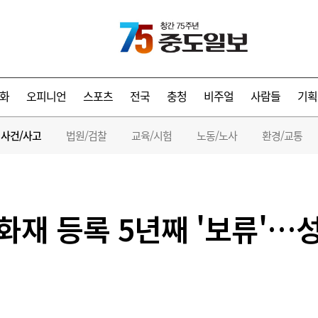
화
오피니언
스포츠
전국
충청
비주얼
사람들
기획
사건/사고
법원/검찰
교육/시험
노동/노사
환경/교통
재 등록 5년째 '보류'…