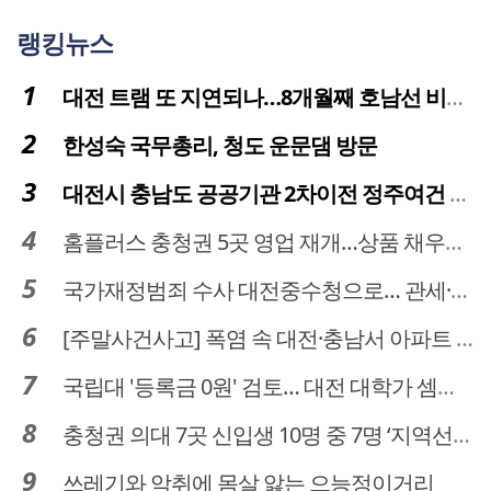
랭킹뉴스
대전 트램 또 지연되나…8개월째 호남선 비개착공사 시공사 선정 난항
한성숙 국무총리, 청도 운문댐 방문
대전시 충남도 공공기관 2차이전 정주여건 확보 시급
홈플러스 충청권 5곳 영업 재개…상품 채우기 ‘속도전’
국가재정범죄 수사 대전중수청으로… 관세·국세 수사 전문인력 주목
[주말사건사고] 폭염 속 대전·충남서 아파트 화재·정전 잇따라…주민 대피·불편
국립대 '등록금 0원' 검토… 대전 대학가 셈법 복잡
충청권 의대 7곳 신입생 10명 중 7명 ‘지역선발’… 대전도 69.7%
쓰레기와 악취에 몸살 앓는 으능정이거리