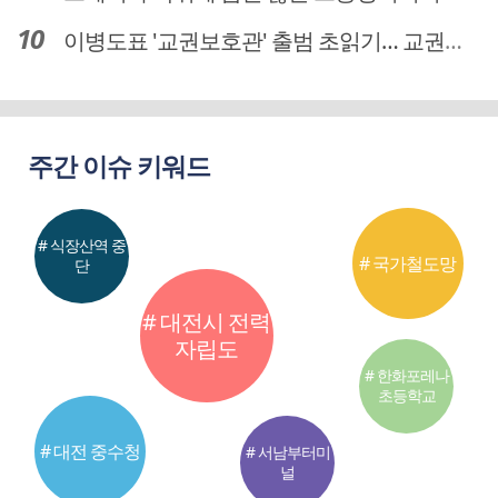
이병도표 '교권보호관' 출범 초읽기… 교권침해 대응체계 막바지 정비
주간 이슈 키워드
# 식장산역 중
# 국가철도망
단
# 대전시 전력
자립도
# 한화포레나
초등학교
# 대전 중수청
# 서남부터미
널