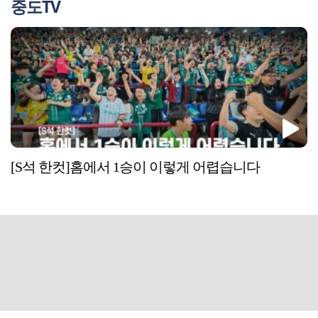
중도TV
[S석 한컷]홈에서 1승이 이렇게 어렵습니다