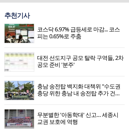
추천기사
코스닥 6.97% 급등세로 마감... 코스
피는 0.65%로 주춤
대전 선도지구 공모 탈락 구역들, 2차
공모 준비 '분주'
충남 송전탑 백지화 대책위 "수도권
충당 위한 충남 내 송전탑 추가 건설,
결사반대"
무분별한 '아동학대' 신고… 세종시
교권 보호에 역행