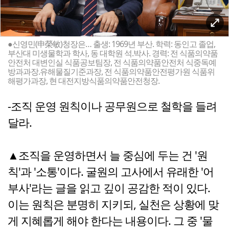
●신영민(申榮敏)청장은… 출생: 1969년 부산. 학력: 동인고 졸업,
부산대 미생물학과 학사, 동 대학원 석.박사. 경력: 전 식품의약품
안전처 대변인실 식품공보팀장, 전 식품의약품안전처 식중독예
방과과장.유해물질기준과장, 전 식품의약품안전평가원 식품위
해평가과장, 현 대전지방식품의약품안전청장.
-조직 운영 원칙이나 공무원으로 철학을 들려
달라.
▲조직을 운영하면서 늘 중심에 두는 건 '원
칙'과 '소통'이다. 굴원의 고사에서 유래한 '어
부사'라는 글을 읽고 깊이 공감한 적이 있다.
이는 원칙은 분명히 지키되, 실천은 상황에 맞
게 지혜롭게 해야 한다는 내용이다. 그 중 '물