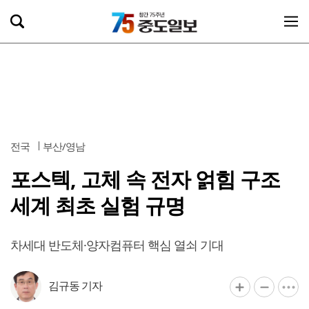
전국
부산/영남
포스텍, 고체 속 전자 얽힘 구조
세계 최초 실험 규명
차세대 반도체·양자컴퓨터 핵심 열쇠 기대
김규동 기자