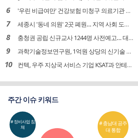
'우린 비급여만' 건강보험 미청구 의료기관 대전 65곳 충남 31곳
세종시 '동네 의원' 2곳 폐원… 지역 사회 도마 위
충청권 공립 신규교사 1244명 사전예고… 대전 초등 34명서 4명으로
과학기술정보연구원, 1억원 상당의 신기술 기업 이전 완료
컨텍, 우주 지상국 서비스 기업 KSAT과 안테나 6기 계약 체결
주간 이슈 키워드
# 정비사업 침
# 충남대 공주
체
대 통합