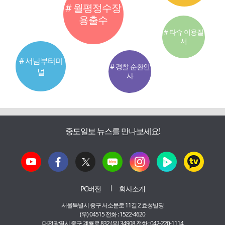
# 월평정수장
용출수
# 타슈 이용질
서
# 서남부터미
# 경찰 순환인
널
사
중도일보 뉴스를 만나보세요!
PC버전
회사소개
서울특별시 중구 서소문로 11길 2 효성빌딩
(우) 04515 전화 : 1522-4620
대전광역시 중구 계룡로 832 (우) 34908 전화 : 042-220-1114