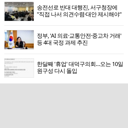
송전선로 반대 대행진, 서구청장에
"직접 나서 의견수렴·대안 제시해야"
정부, 'AI 의료·교통안전·중고차 거래'
등 4대 국정 과제 추진
한달째 '휴업' 대덕구의회…오는 10일
원구성 다시 돌입