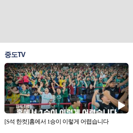
중도TV
[S석 한컷]홈에서 1승이 이렇게 어렵습니다