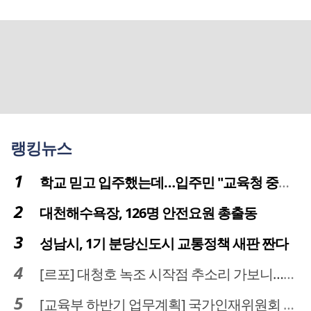
랭킹뉴스
학교 믿고 입주했는데…입주민 "교육청 중재 나서라"
대천해수욕장, 126명 안전요원 총출동
성남시, 1기 분당신도시 교통정책 새판 짠다
[르포] 대청호 녹조 시작점 추소리 가보니…걷어내도 짙은 초록빛
[교육부 하반기 업무계획] 국가인재위원회 신설… 거점국립대 3곳 성장엔진·AI 분야 패키지 지원