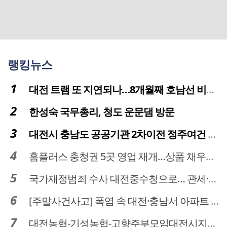
랭킹뉴스
대전 트램 또 지연되나…8개월째 호남선 비개착공사 시공사 선정 난항
한성숙 국무총리, 청도 운문댐 방문
대전시 충남도 공공기관 2차이전 정주여건 확보 시급
홈플러스 충청권 5곳 영업 재개…상품 채우기 ‘속도전’
국가재정범죄 수사 대전중수청으로… 관세·국세 수사 전문인력 주목
[주말사건사고] 폭염 속 대전·충남서 아파트 화재·정전 잇따라…주민 대피·불편
대전농협-기성농헙-고향주부모임대전시지회, 이심점심 중식지원 봉사활동