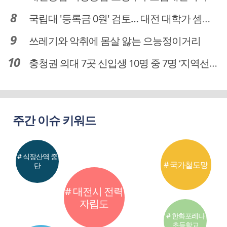
국립대 '등록금 0원' 검토… 대전 대학가 셈법 복잡
쓰레기와 악취에 몸살 앓는 으능정이거리
충청권 의대 7곳 신입생 10명 중 7명 ‘지역선발’… 대전도 69.7%
주간 이슈 키워드
# 식장산역 중
# 국가철도망
단
# 대전시 전력
자립도
# 한화포레나
초등학교