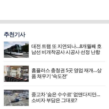
추천기사
대전 트램 또 지연되나…8개월째 호
남선 비개착공사 시공사 선정 난항
홈플러스 충청권 5곳 영업 재개…상
품 채우기 ‘속도전’
중고차 '숨은 수수료' 없앤다지만…
소비자 부담은 그대로?