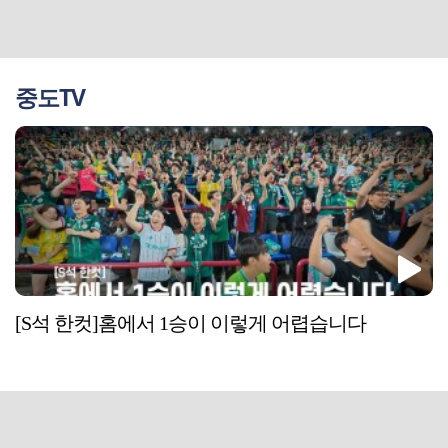
중도TV
[S석 한컷]홈에서 1승이 이렇게 어렵습니다