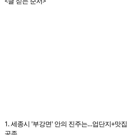
<글 싣는 순서>
1. 세종시 '부강면' 안의 진주는…업단지+맛집
공존