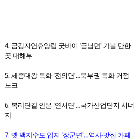
4. 금강자연휴양림 굿바이 '금남면' 가볼 만한
곳 대해부
5. 세종대왕 특화 '전의면'…북부권 특화 거점
노크
6. 복리단길 안은 '연서면'…국가산업단지 시너
지
7. 옛 백지수도 입지 '장군면'…역사·맛집·카페