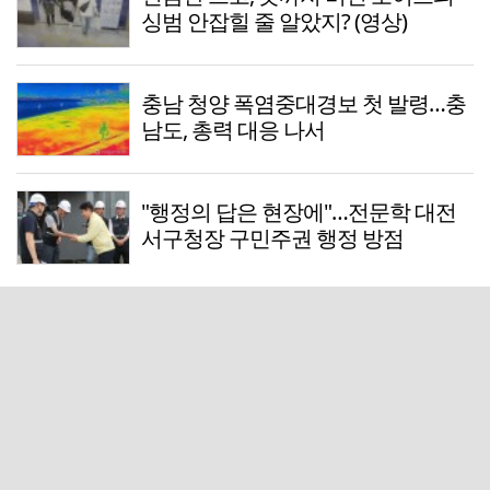
싱범 안잡힐 줄 알았지? (영상)
충남 청양 폭염중대경보 첫 발령…충
남도, 총력 대응 나서
"행정의 답은 현장에"…전문학 대전
서구청장 구민주권 행정 방점