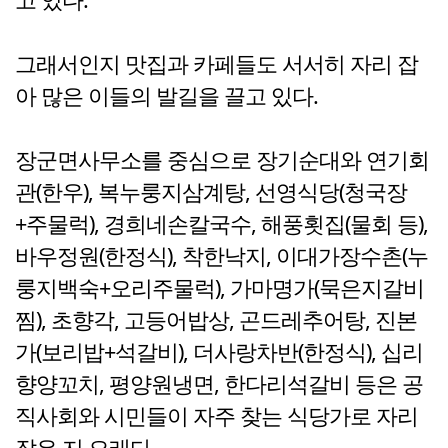
그래서인지 맛집과 카페들도 서서히 자리 잡
아 많은 이들의 발길을 끌고 있다.
장군면사무소를 중심으로 장기순대와 연기회
관(한우), 복누룽지삼계탕, 선영식당(청국장
+주물럭), 경희네손칼국수, 해풍횟집(물회 등),
바우정원(한정식), 착한낙지, 이대가장수촌(누
룽지백숙+오리주물럭), 가마명가(묵은지갈비
찜), 초향각, 고등어밥상, 곤드레추어탕, 진본
가(보리밥+석갈비), 더사랑차반(한정식), 십리
향양꼬치, 평양원냉면, 한다리석갈비 등은 공
직사회와 시민들이 자주 찾는 식당가로 자리
잡은 지 오래다.