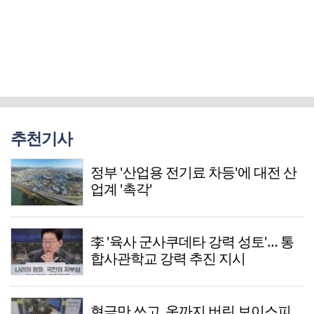
추천기사
정부 '산업용 전기료 차등'에 대전 산
업계 '촉각'
李 '육사 군사쿠데타 강력 성토'… 통
합사관학교 강력 추진 지시
현금만 쓰고, 옷까지 버린 보이스피