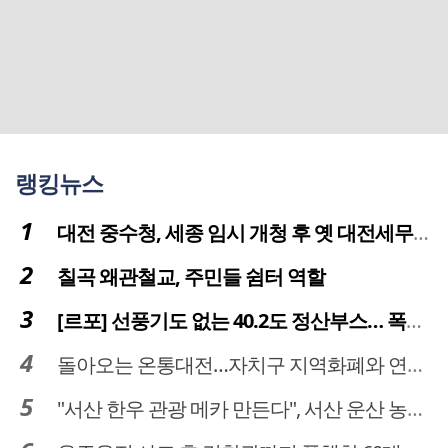
랭킹뉴스
대전 중수청, 세종 임시 개청 후 옛 대전세무서 부지로 이전 추진
칠곡 왜관철교, 주민들 쉼터 역할
[르포] 선풍기도 없는 40.2도 정산부스… 폭염 속 공영주차장 근로자
돌아오는 온통대전…자치구 지역화폐와 연계·통합 가능할까
"서산 한우 관광 메카 만든다", 서산 운산 농어촌관광휴양단지 조성 본격 시동