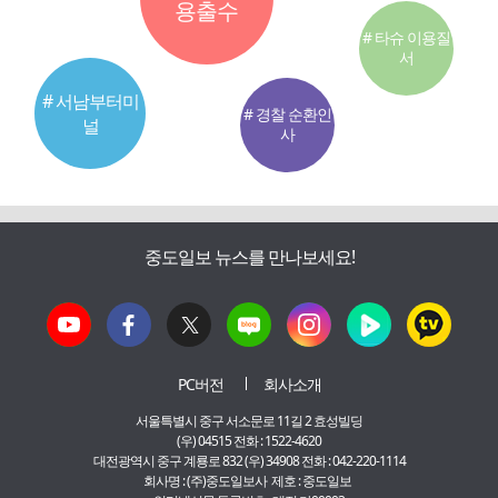
용출수
# 타슈 이용질
서
# 서남부터미
# 경찰 순환인
널
사
중도일보 뉴스를 만나보세요!
PC버전
회사소개
서울특별시 중구 서소문로 11길 2 효성빌딩
(우) 04515 전화 : 1522-4620
대전광역시 중구 계룡로 832 (우) 34908 전화 : 042-220-1114
회사명 : (주)중도일보사 제호 : 중도일보