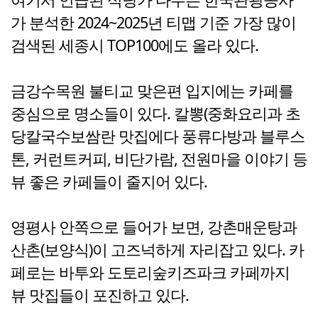
가 분석한 2024~2025년 티맵 기준 가장 많이
검색된 세종시 TOP100에도 올라 있다.
금강수목원 불티교 맞은편 입지에는 카페를
중심으로 명소들이 있다. 칼뽕(중화요리과 초
당칼국수보쌈란 맛집에다 풍류다방과 블루스
톤, 커런트커피, 비단가람, 전원마을 이야기 등
뷰 좋은 카페들이 줄지어 있다.
영평사 안쪽으로 들어가 보면, 강촌매운탕과
산촌(보양식)이 고즈넉하게 자리잡고 있다. 카
페로는 바투와 도토리숲키즈파크 카페까지
뷰 맛집들이 포진하고 있다.