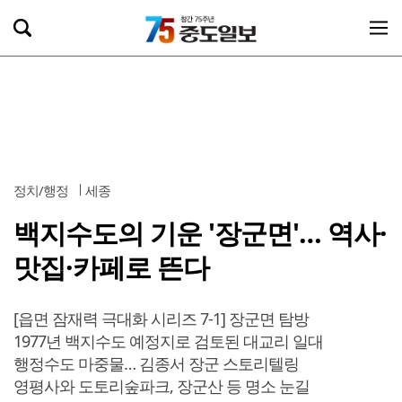
정치/행정
세종
백지수도의 기운 '장군면'… 역사·
맛집·카페로 뜬다
[읍면 잠재력 극대화 시리즈 7-1] 장군면 탐방
1977년 백지수도 예정지로 검토된 대교리 일대
행정수도 마중물… 김종서 장군 스토리텔링
영평사와 도토리숲파크, 장군산 등 명소 눈길