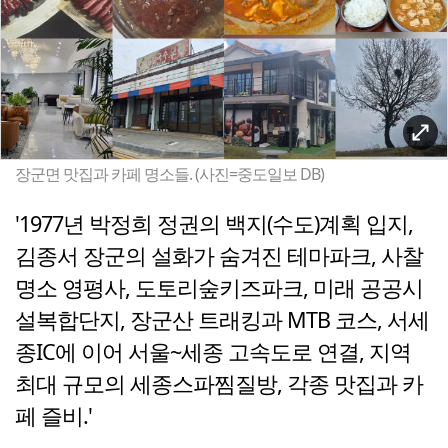
장군면 맛집과 카페 명소들. (사진=중도일보 DB)
'1977년 박정희 정권의 백지(수도)계획 입지,
김종서 장군의 설화가 숨겨진 테마파크, 사찰
명소 영평사, 도토리숲키즈파크, 미래 공공시
설복합단지, 장군산 트래킹과 MTB 코스, 서세
종IC에 이어 서울~세종 고속도로 연결, 지역
최대 규모의 세종스파찜질방, 각종 맛집과 카
페 즐비.'