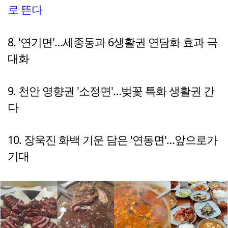
로 뜬다
8. '연기면'…세종동과 6생활권 연담화 효과 극
대화
9. 천안 영향권 '소정면'…벚꽃 특화 생활권 간
다
10. 장욱진 화백 기운 담은 '연동면'…앞으로가
기대