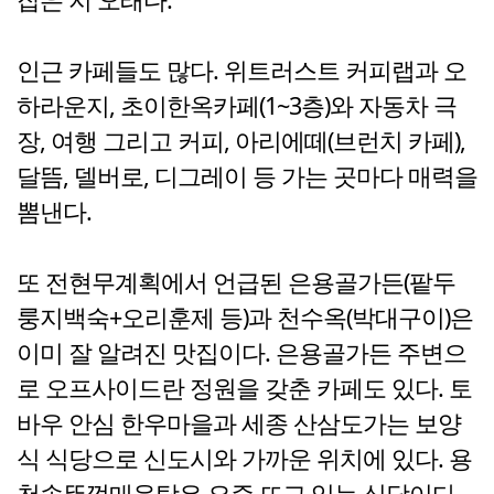
인근 카페들도 많다. 위트러스트 커피랩과 오
하라운지, 초이한옥카페(1~3층)와 자동차 극
장, 여행 그리고 커피, 아리에떼(브런치 카페),
달뜸, 델버로, 디그레이 등 가는 곳마다 매력을
뽐낸다.
또 전현무계획에서 언급된 은용골가든(팥두
룽지백숙+오리훈제 등)과 천수옥(박대구이)은
이미 잘 알려진 맛집이다. 은용골가든 주변으
로 오프사이드란 정원을 갖춘 카페도 있다. 토
바우 안심 한우마을과 세종 산삼도가는 보양
식 식당으로 신도시와 가까운 위치에 있다. 용
천솥뚜껑매운탕은 요즘 뜨고 있는 식당이다.