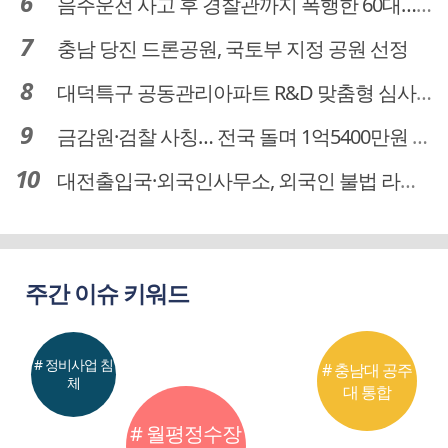
음주운전 사고 후 경찰관까지 폭행한 60대… 차량 압수
충남 당진 드론공원, 국토부 지정 공원 선정
대덕특구 공동관리아파트 R&D 맞춤형 심사 대상될까…예타 폐지 새기회
금감원·검찰 사칭… 전국 돌며 1억5400만원 수거한 보이스피싱 수거책 검거
대전출입국·외국인사무소, 외국인 불법 라이더 무더기 적발
주간 이슈 키워드
# 정비사업 침
# 충남대 공주
체
대 통합
# 월평정수장