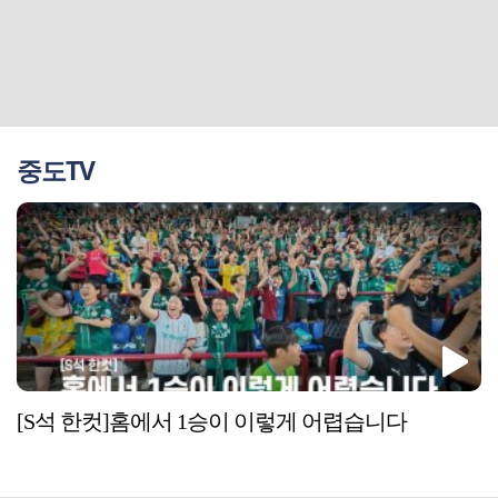
중도TV
[S석 한컷]홈에서 1승이 이렇게 어렵습니다