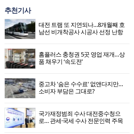
추천기사
대전 트램 또 지연되나…8개월째 호
남선 비개착공사 시공사 선정 난항
홈플러스 충청권 5곳 영업 재개…상
품 채우기 ‘속도전’
중고차 '숨은 수수료' 없앤다지만…
소비자 부담은 그대로?
국가재정범죄 수사 대전중수청으
로… 관세·국세 수사 전문인력 주목