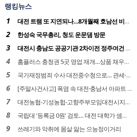
랭킹뉴스
대전 트램 또 지연되나…8개월째 호남선 비개착공사 시공사 선정 난항
한성숙 국무총리, 청도 운문댐 방문
대전시 충남도 공공기관 2차이전 정주여건 확보 시급
홈플러스 충청권 5곳 영업 재개…상품 채우기 ‘속도전’
국가재정범죄 수사 대전중수청으로… 관세·국세 수사 전문인력 주목
[주말사건사고] 폭염 속 대전·충남서 아파트 화재·정전 잇따라…주민 대피·불편
대전농협-기성농헙-고향주부모임대전시지회, 이심점심 중식지원 봉사활동
국립대 '등록금 0원' 검토… 대전 대학가 셈법 복잡
쓰레기와 악취에 몸살 앓는 으능정이거리