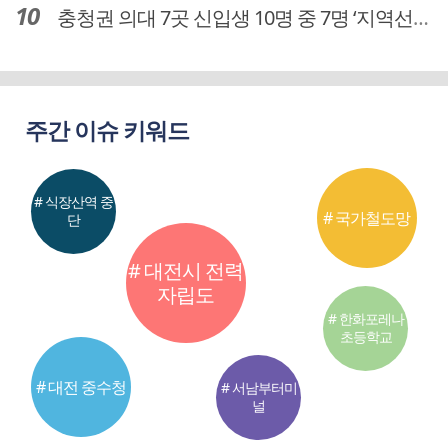
충청권 의대 7곳 신입생 10명 중 7명 ‘지역선발’… 대전도 69.7%
주간 이슈 키워드
# 식장산역 중
# 국가철도망
단
# 대전시 전력
자립도
# 한화포레나
초등학교
# 대전 중수청
# 서남부터미
널