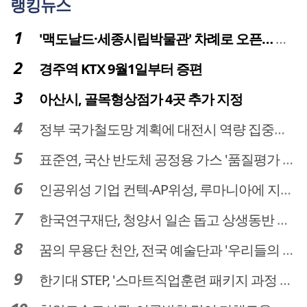
랭킹뉴스
'맥도날드·세종시립박물관' 차례로 오픈… 고운동 정주여건 좋아진다
경주역 KTX 9월1일부터 증편
아산시, 골목형상점가 4곳 추가 지정
정부 국가철도망 계획에 대전시 역량 집중해야
표준연, 국산 반도체 공정용 가스 '품질평가 체계' 구축
인공위성 기업 컨텍-AP위성, 루마니아에 지상국 시스템 전수
한국연구재단, 청양서 일손 돕고 상생동반 친구맺기 봉사활동
꿈의 무용단 천안, 전국 예술단과 '우리들의 하모니' 선보여
한기대 STEP, '스마트직업훈련 패키지 과정 3기' 모집