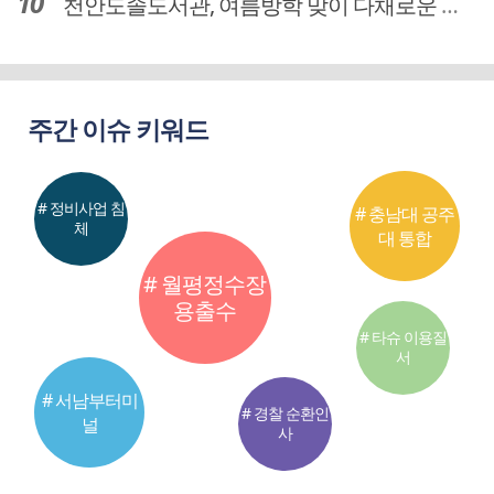
천안도솔도서관, 여름방학 맞이 다채로운 독서문화 프로그램 운영
주간 이슈 키워드
# 정비사업 침
# 충남대 공주
체
대 통합
# 월평정수장
용출수
# 타슈 이용질
서
# 서남부터미
# 경찰 순환인
널
사