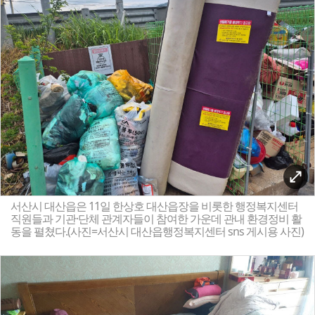
서산시 대산읍은 11일 한상호 대산읍장을 비롯한 행정복지센터
직원들과 기관·단체 관계자들이 참여한 가운데 관내 환경정비 활
동을 펼쳤다.(사진=서산시 대산읍행정복지센터 sns 게시용 사진)