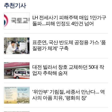
추천기사
LH 전세사기 피해주택 매입 1만가구
돌파…피해 인정도 4만건 넘어
표준연, 국산 반도체 공정용 가스 '품
질평가 체계' 구축
대전 빌라서 창호 교체하던 50대 작
업자 추락해 숨져
'위안부' 기림절, 세종서 만난다… 역
사의 아픔 치유, '평화의 장'